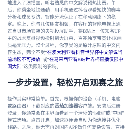
地进入了演播室，听着熟悉的中文解说预热比赛。午
后，你乘坐地铁通勤，用手机通过抖音观看短快的赛事
分析和球员专访，智能分流保证了在移动网络下的稳
定。晚上，你与几位朋友相聚，在客厅的智能电视上通
过当贝市场安装的央视投屏助手，将B站上一位知名UP
主的战术复盘视频投射到大屏幕，百兆独享带宽让4K画
质毫无压力。整个过程，你享受的是原汁原味的中文内
容生态，完全不受“
在澳大利亚看抖音世界杯中文解说当
前地区不可播放
”或“
在马来西亚看B站世界杯直播仅限中
国大陆
”这类限制的影响。
一步步设置，轻松开启观赛之旅
操作其实非常简单。首先，根据你的设备（手机、电脑
或路由器）下载对应的
番茄加速器
客户端。安装后注册
登录，你通常会在主界面看到一个清晰的“回国”或“中国”
模式选项。点击开启，加速器便会自动为你连接并优化
线路。之后，你无需再对国内APP做任何复杂设置，直接