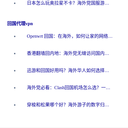
日本怎么玩奥拉星不卡？海外党国服游戏加速器选择全攻略
回国代理vpn
Openwrt 回国：在海外，如何让家的网络触手可及
香港翻墙回内地：海外党无缝访问国内资源的加速器选择全攻略
迅游和回国好用吗？海外华人如何选择靠谱的回国加速器
海外党必看：Clash回国机场怎么选？一篇搞定无缝访问国内资源的全攻略
穿梭和松果哪个好？海外游子的数字归乡路，到底该怎么选