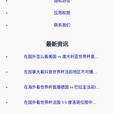
隐私协议
应用权限
联系我们
最新资讯
在国外怎么看美国 vs 澳大利亚世界杯直播？海外党必藏的中文解说观赛指南
在加拿大看抖音世界杯当前地区不可播放？海外党体育观赛终极指南
在海外看世界杯直播德国 vs 巴拉圭当前IP受限制？这篇指南帮你轻松解决地区限制
在国外看世界杯法国 VS 摩洛哥仅限中国大陆？别让地域限制拦下你的欢呼