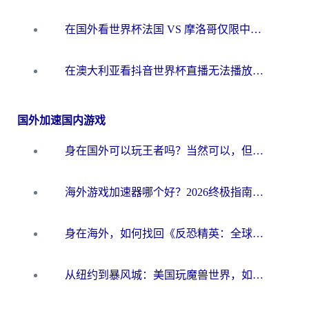
在国外看世界杯法国 VS 摩洛哥仅限中国大陆？别让地域限制拦下你的欢呼
在澳大利亚看抖音世界杯直播无法播放？海外党体育观赛终极指南来了！
国外加速国内游戏
身在国外可以玩王者吗？当然可以，但你需要这份“加速”指南
海外游戏加速器哪个好？2026终极指南帮你畅玩国服+解决卡顿难题
身在海外，如何找回《反恐精英：全球攻势》国服的丝滑手感？一份给你的终极指南
从纽约到暴风城：美国玩魔兽世界，如何找到你的最佳网络航线