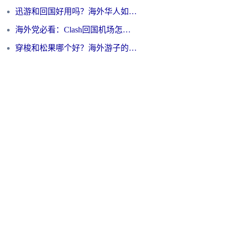
迅游和回国好用吗？海外华人如何选择靠谱的回国加速器
海外党必看：Clash回国机场怎么选？一篇搞定无缝访问国内资源的全攻略
穿梭和松果哪个好？海外游子的数字归乡路，到底该怎么选