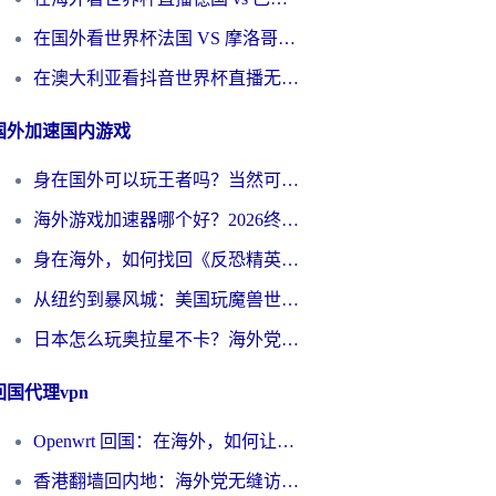
在国外看世界杯法国 VS 摩洛哥仅限中国大陆？别让地域限制拦下你的欢呼
在澳大利亚看抖音世界杯直播无法播放？海外党体育观赛终极指南来了！
国外加速国内游戏
身在国外可以玩王者吗？当然可以，但你需要这份“加速”指南
海外游戏加速器哪个好？2026终极指南帮你畅玩国服+解决卡顿难题
身在海外，如何找回《反恐精英：全球攻势》国服的丝滑手感？一份给你的终极指南
从纽约到暴风城：美国玩魔兽世界，如何找到你的最佳网络航线
日本怎么玩奥拉星不卡？海外党国服游戏加速器选择全攻略
回国代理vpn
Openwrt 回国：在海外，如何让家的网络触手可及
香港翻墙回内地：海外党无缝访问国内资源的加速器选择全攻略