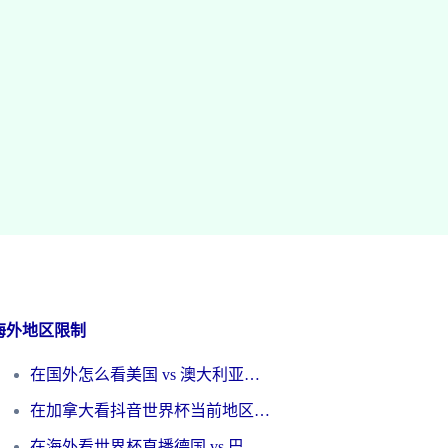
海外地区限制
在国外怎么看美国 vs 澳大利亚世界杯直播？海外党必藏的中文解说观赛指南
在加拿大看抖音世界杯当前地区不可播放？海外党体育观赛终极指南
在海外看世界杯直播德国 vs 巴拉圭当前IP受限制？这篇指南帮你轻松解决地区限制