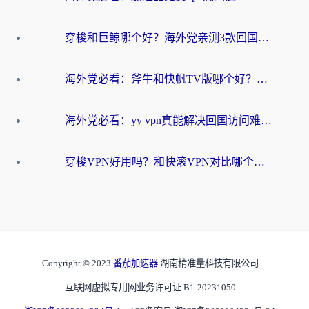
穿梭和巨鲸哪个好？海外党亲测3款回国加速器，教你避开90%的坑
海外党必看：斧牛和快帆TV版哪个好？3分钟选对回国加速器，无缝刷B站、追热剧
海外党必看：yy vpn真能解决回国访问难题？附云极initap测评+免费方案对比
穿梭VPN好用吗？和快滚VPN对比哪个回国效果更好？海外党选回国加速器必看指南
Copyright © 2023
番茄加速器
湖南精准量科技有限公司
互联网虚拟专用网业务许可证 B1-20231050