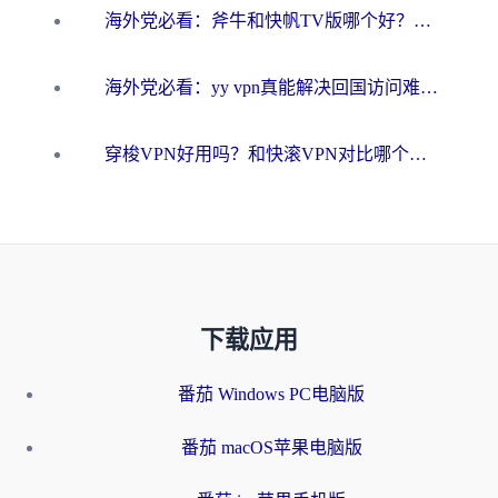
海外党必看：斧牛和快帆TV版哪个好？3分钟选对回国加速器，无缝刷B站、追热剧
海外党必看：yy vpn真能解决回国访问难题？附云极initap测评+免费方案对比
穿梭VPN好用吗？和快滚VPN对比哪个回国效果更好？海外党选回国加速器必看指南
下载应用
番茄 Windows PC电脑版
番茄 macOS苹果电脑版