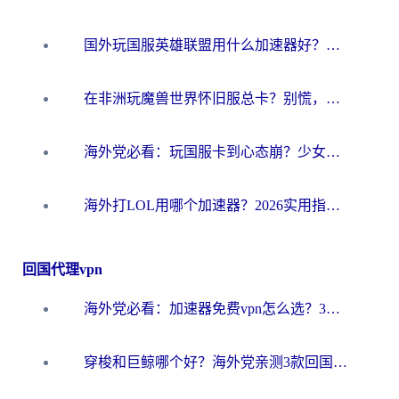
国外玩国服英雄联盟用什么加速器好？海外党亲测有效的国服游戏加速指南
在非洲玩魔兽世界怀旧服总卡？别慌，这份指南帮你丝滑开荒
海外党必看：玩国服卡到心态崩？少女前线云图计划加速器免费推荐+碧蓝航线足球世界流畅攻略
海外打LOL用哪个加速器？2026实用指南：从延迟到设备适配，一篇解决你的国服游戏痛点
回国代理vpn
海外党必看：加速器免费vpn怎么选？3步教你无缝访问国内资源
穿梭和巨鲸哪个好？海外党亲测3款回国加速器，教你避开90%的坑