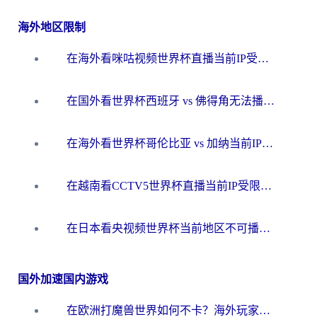
海外地区限制
在海外看咪咕视频世界杯直播当前IP受限制？这篇指南帮你搞定所有体育赛事观看难题
在国外看世界杯西班牙 vs 佛得角无法播放？这篇指南帮你解锁所有中文体育直播
在海外看世界杯哥伦比亚 vs 加纳当前IP受限制？这篇指南帮你流畅看中文解说赛事
在越南看CCTV5世界杯直播当前IP受限制？海外党体育观赛终极指南来了
在日本看央视频世界杯当前地区不可播放？海外党体育观赛终极指南
国外加速国内游戏
在欧洲打魔兽世界如何不卡？海外玩家的国服游戏加速终极攻略