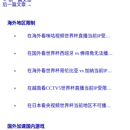
后一篇文章
→
海外地区限制
在海外看咪咕视频世界杯直播当前IP受限制？这篇指南帮你搞定所有体育赛事观看难题
在国外看世界杯西班牙 vs 佛得角无法播放？这篇指南帮你解锁所有中文体育直播
在海外看世界杯哥伦比亚 vs 加纳当前IP受限制？这篇指南帮你流畅看中文解说赛事
在越南看CCTV5世界杯直播当前IP受限制？海外党体育观赛终极指南来了
在日本看央视频世界杯当前地区不可播放？海外党体育观赛终极指南
国外加速国内游戏