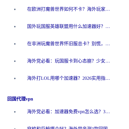
在欧洲打魔兽世界如何不卡？海外玩家的国服游戏加速终极攻略
国外玩国服英雄联盟用什么加速器好？海外党亲测有效的国服游戏加速指南
在非洲玩魔兽世界怀旧服总卡？别慌，这份指南帮你丝滑开荒
海外党必看：玩国服卡到心态崩？少女前线云图计划加速器免费推荐+碧蓝航线足球世界流畅攻略
海外打LOL用哪个加速器？2026实用指南：从延迟到设备适配，一篇解决你的国服游戏痛点
回国代理vpn
海外党必看：加速器免费vpn怎么选？3步教你无缝访问国内资源
穿梭和巨鲸哪个好？海外党亲测3款回国加速器，教你避开90%的坑