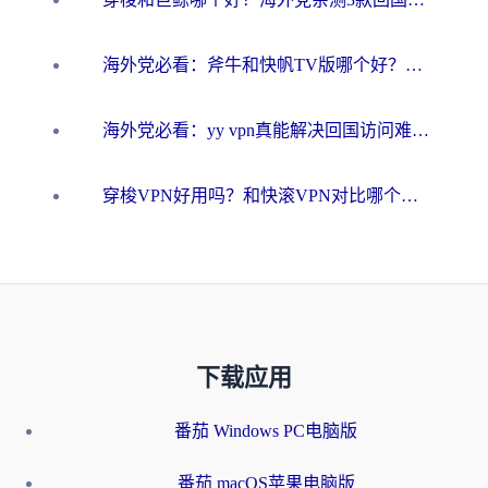
海外党必看：斧牛和快帆TV版哪个好？3分钟选对回国加速器，无缝刷B站、追热剧
海外党必看：yy vpn真能解决回国访问难题？附云极initap测评+免费方案对比
穿梭VPN好用吗？和快滚VPN对比哪个回国效果更好？海外党选回国加速器必看指南
下载应用
番茄 Windows PC电脑版
番茄 macOS苹果电脑版