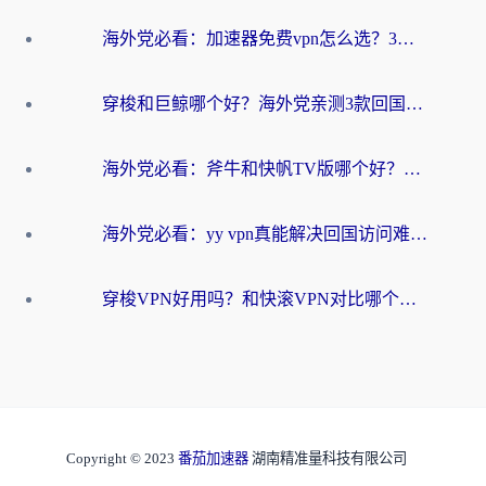
海外党必看：加速器免费vpn怎么选？3步教你无缝访问国内资源
穿梭和巨鲸哪个好？海外党亲测3款回国加速器，教你避开90%的坑
海外党必看：斧牛和快帆TV版哪个好？3分钟选对回国加速器，无缝刷B站、追热剧
海外党必看：yy vpn真能解决回国访问难题？附云极initap测评+免费方案对比
穿梭VPN好用吗？和快滚VPN对比哪个回国效果更好？海外党选回国加速器必看指南
Copyright © 2023
番茄加速器
湖南精准量科技有限公司