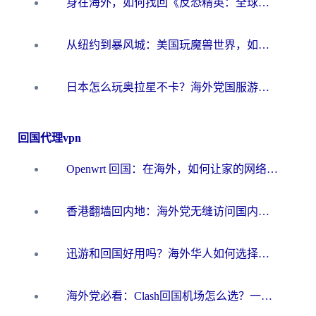
身在海外，如何找回《反恐精英：全球攻势》国服的丝滑手感？一份给你的终极指南
从纽约到暴风城：美国玩魔兽世界，如何找到你的最佳网络航线
日本怎么玩奥拉星不卡？海外党国服游戏加速器选择全攻略
回国代理vpn
Openwrt 回国：在海外，如何让家的网络触手可及
香港翻墙回内地：海外党无缝访问国内资源的加速器选择全攻略
迅游和回国好用吗？海外华人如何选择靠谱的回国加速器
海外党必看：Clash回国机场怎么选？一篇搞定无缝访问国内资源的全攻略