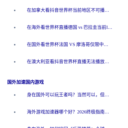
在加拿大看抖音世界杯当前地区不可播放？海外党体育观赛终极指南
在海外看世界杯直播德国 vs 巴拉圭当前IP受限制？这篇指南帮你轻松解决地区限制
在国外看世界杯法国 VS 摩洛哥仅限中国大陆？别让地域限制拦下你的欢呼
在澳大利亚看抖音世界杯直播无法播放？海外党体育观赛终极指南来了！
国外加速国内游戏
身在国外可以玩王者吗？当然可以，但你需要这份“加速”指南
海外游戏加速器哪个好？2026终极指南帮你畅玩国服+解决卡顿难题