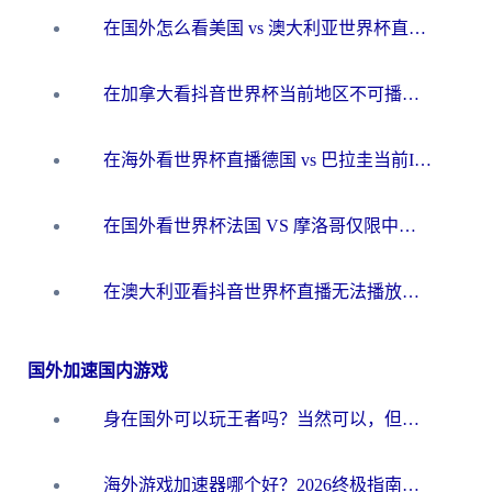
在国外怎么看美国 vs 澳大利亚世界杯直播？海外党必藏的中文解说观赛指南
在加拿大看抖音世界杯当前地区不可播放？海外党体育观赛终极指南
在海外看世界杯直播德国 vs 巴拉圭当前IP受限制？这篇指南帮你轻松解决地区限制
在国外看世界杯法国 VS 摩洛哥仅限中国大陆？别让地域限制拦下你的欢呼
在澳大利亚看抖音世界杯直播无法播放？海外党体育观赛终极指南来了！
国外加速国内游戏
身在国外可以玩王者吗？当然可以，但你需要这份“加速”指南
海外游戏加速器哪个好？2026终极指南帮你畅玩国服+解决卡顿难题