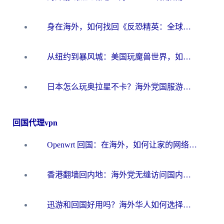
身在海外，如何找回《反恐精英：全球攻势》国服的丝滑手感？一份给你的终极指南
从纽约到暴风城：美国玩魔兽世界，如何找到你的最佳网络航线
日本怎么玩奥拉星不卡？海外党国服游戏加速器选择全攻略
回国代理vpn
Openwrt 回国：在海外，如何让家的网络触手可及
香港翻墙回内地：海外党无缝访问国内资源的加速器选择全攻略
迅游和回国好用吗？海外华人如何选择靠谱的回国加速器