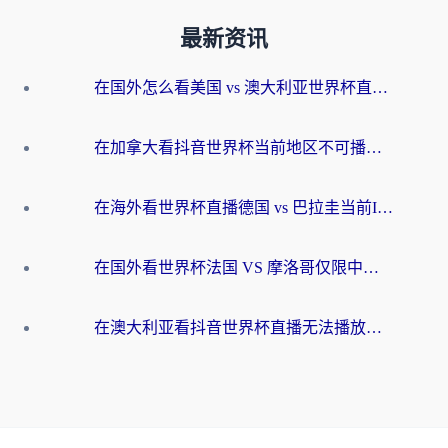
最新资讯
在国外怎么看美国 vs 澳大利亚世界杯直播？海外党必藏的中文解说观赛指南
在加拿大看抖音世界杯当前地区不可播放？海外党体育观赛终极指南
在海外看世界杯直播德国 vs 巴拉圭当前IP受限制？这篇指南帮你轻松解决地区限制
在国外看世界杯法国 VS 摩洛哥仅限中国大陆？别让地域限制拦下你的欢呼
在澳大利亚看抖音世界杯直播无法播放？海外党体育观赛终极指南来了！