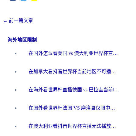
←
前一篇文章
海外地区限制
在国外怎么看美国 vs 澳大利亚世界杯直播？海外党必藏的中文解说观赛指南
在加拿大看抖音世界杯当前地区不可播放？海外党体育观赛终极指南
在海外看世界杯直播德国 vs 巴拉圭当前IP受限制？这篇指南帮你轻松解决地区限制
在国外看世界杯法国 VS 摩洛哥仅限中国大陆？别让地域限制拦下你的欢呼
在澳大利亚看抖音世界杯直播无法播放？海外党体育观赛终极指南来了！