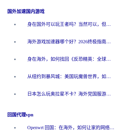
国外加速国内游戏
身在国外可以玩王者吗？当然可以，但你需要这份“加速”指南
海外游戏加速器哪个好？2026终极指南帮你畅玩国服+解决卡顿难题
身在海外，如何找回《反恐精英：全球攻势》国服的丝滑手感？一份给你的终极指南
从纽约到暴风城：美国玩魔兽世界，如何找到你的最佳网络航线
日本怎么玩奥拉星不卡？海外党国服游戏加速器选择全攻略
回国代理vpn
Openwrt 回国：在海外，如何让家的网络触手可及