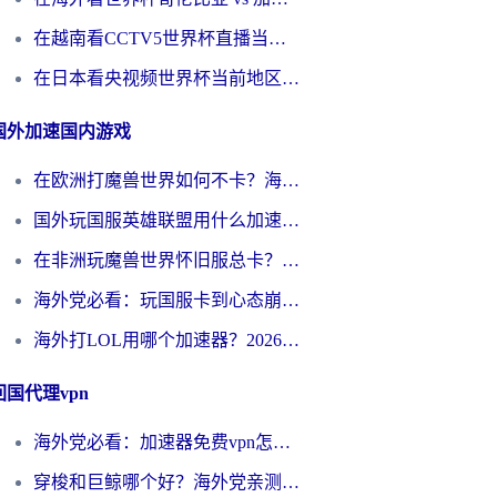
在越南看CCTV5世界杯直播当前IP受限制？海外党体育观赛终极指南来了
在日本看央视频世界杯当前地区不可播放？海外党体育观赛终极指南
国外加速国内游戏
在欧洲打魔兽世界如何不卡？海外玩家的国服游戏加速终极攻略
国外玩国服英雄联盟用什么加速器好？海外党亲测有效的国服游戏加速指南
在非洲玩魔兽世界怀旧服总卡？别慌，这份指南帮你丝滑开荒
海外党必看：玩国服卡到心态崩？少女前线云图计划加速器免费推荐+碧蓝航线足球世界流畅攻略
海外打LOL用哪个加速器？2026实用指南：从延迟到设备适配，一篇解决你的国服游戏痛点
回国代理vpn
海外党必看：加速器免费vpn怎么选？3步教你无缝访问国内资源
穿梭和巨鲸哪个好？海外党亲测3款回国加速器，教你避开90%的坑