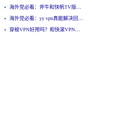
海外党必看：斧牛和快帆TV版哪个好？3分钟选对回国加速器，无缝刷B站、追热剧
海外党必看：yy vpn真能解决回国访问难题？附云极initap测评+免费方案对比
穿梭VPN好用吗？和快滚VPN对比哪个回国效果更好？海外党选回国加速器必看指南