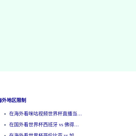
海外地区限制
在海外看咪咕视频世界杯直播当前IP受限制？这篇指南帮你搞定所有体育赛事观看难题
在国外看世界杯西班牙 vs 佛得角无法播放？这篇指南帮你解锁所有中文体育直播
在海外看世界杯哥伦比亚 vs 加纳当前IP受限制？这篇指南帮你流畅看中文解说赛事