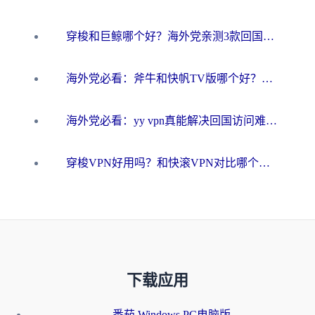
穿梭和巨鲸哪个好？海外党亲测3款回国加速器，教你避开90%的坑
海外党必看：斧牛和快帆TV版哪个好？3分钟选对回国加速器，无缝刷B站、追热剧
海外党必看：yy vpn真能解决回国访问难题？附云极initap测评+免费方案对比
穿梭VPN好用吗？和快滚VPN对比哪个回国效果更好？海外党选回国加速器必看指南
下载应用
番茄 Windows PC电脑版