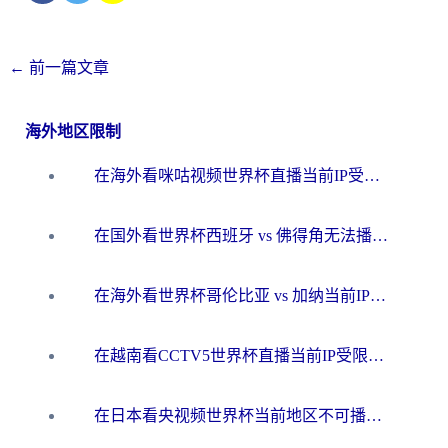
←
前一篇文章
海外地区限制
在海外看咪咕视频世界杯直播当前IP受限制？这篇指南帮你搞定所有体育赛事观看难题
在国外看世界杯西班牙 vs 佛得角无法播放？这篇指南帮你解锁所有中文体育直播
在海外看世界杯哥伦比亚 vs 加纳当前IP受限制？这篇指南帮你流畅看中文解说赛事
在越南看CCTV5世界杯直播当前IP受限制？海外党体育观赛终极指南来了
在日本看央视频世界杯当前地区不可播放？海外党体育观赛终极指南