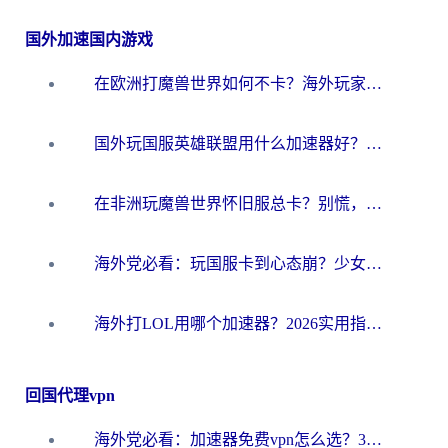
国外加速国内游戏
在欧洲打魔兽世界如何不卡？海外玩家的国服游戏加速终极攻略
国外玩国服英雄联盟用什么加速器好？海外党亲测有效的国服游戏加速指南
在非洲玩魔兽世界怀旧服总卡？别慌，这份指南帮你丝滑开荒
海外党必看：玩国服卡到心态崩？少女前线云图计划加速器免费推荐+碧蓝航线足球世界流畅攻略
海外打LOL用哪个加速器？2026实用指南：从延迟到设备适配，一篇解决你的国服游戏痛点
回国代理vpn
海外党必看：加速器免费vpn怎么选？3步教你无缝访问国内资源