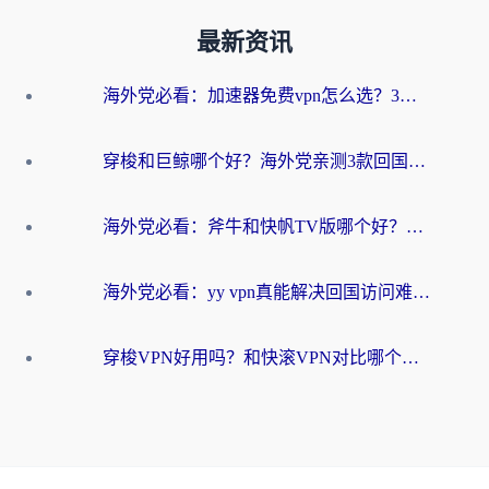
最新资讯
海外党必看：加速器免费vpn怎么选？3步教你无缝访问国内资源
穿梭和巨鲸哪个好？海外党亲测3款回国加速器，教你避开90%的坑
海外党必看：斧牛和快帆TV版哪个好？3分钟选对回国加速器，无缝刷B站、追热剧
海外党必看：yy vpn真能解决回国访问难题？附云极initap测评+免费方案对比
穿梭VPN好用吗？和快滚VPN对比哪个回国效果更好？海外党选回国加速器必看指南