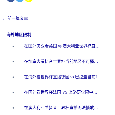
←
前一篇文章
海外地区限制
在国外怎么看美国 vs 澳大利亚世界杯直播？海外党必藏的中文解说观赛指南
在加拿大看抖音世界杯当前地区不可播放？海外党体育观赛终极指南
在海外看世界杯直播德国 vs 巴拉圭当前IP受限制？这篇指南帮你轻松解决地区限制
在国外看世界杯法国 VS 摩洛哥仅限中国大陆？别让地域限制拦下你的欢呼
在澳大利亚看抖音世界杯直播无法播放？海外党体育观赛终极指南来了！