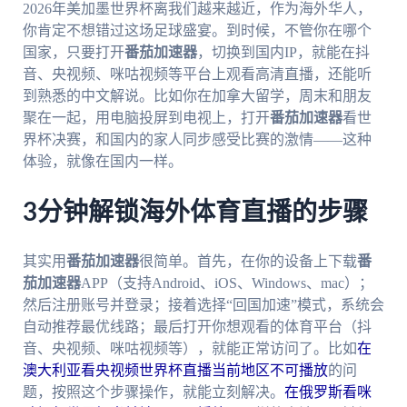
2026年美加墨世界杯离我们越来越近，作为海外华人，
你肯定不想错过这场足球盛宴。到时候，不管你在哪个
国家，只要打开
番茄加速器
，切换到国内IP，就能在抖
音、央视频、咪咕视频等平台上观看高清直播，还能听
到熟悉的中文解说。比如你在加拿大留学，周末和朋友
聚在一起，用电脑投屏到电视上，打开
番茄加速器
看世
界杯决赛，和国内的家人同步感受比赛的激情——这种
体验，就像在国内一样。
3分钟解锁海外体育直播的步骤
其实用
番茄加速器
很简单。首先，在你的设备上下载
番
茄加速器
APP（支持Android、iOS、Windows、mac）；
然后注册账号并登录；接着选择“回国加速”模式，系统会
自动推荐最优线路；最后打开你想观看的体育平台（抖
音、央视频、咪咕视频等），就能正常访问了。比如
在
澳大利亚看央视频世界杯直播当前地区不可播放
的问
题，按照这个步骤操作，就能立刻解决。
在俄罗斯看咪