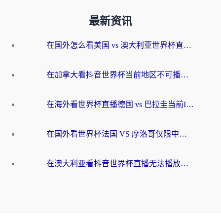
最新资讯
在国外怎么看美国 vs 澳大利亚世界杯直播？海外党必藏的中文解说观赛指南
在加拿大看抖音世界杯当前地区不可播放？海外党体育观赛终极指南
在海外看世界杯直播德国 vs 巴拉圭当前IP受限制？这篇指南帮你轻松解决地区限制
在国外看世界杯法国 VS 摩洛哥仅限中国大陆？别让地域限制拦下你的欢呼
在澳大利亚看抖音世界杯直播无法播放？海外党体育观赛终极指南来了！