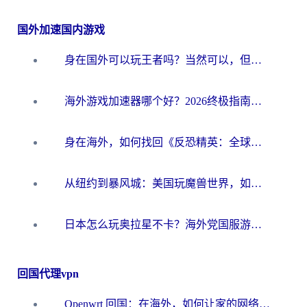
国外加速国内游戏
身在国外可以玩王者吗？当然可以，但你需要这份“加速”指南
海外游戏加速器哪个好？2026终极指南帮你畅玩国服+解决卡顿难题
身在海外，如何找回《反恐精英：全球攻势》国服的丝滑手感？一份给你的终极指南
从纽约到暴风城：美国玩魔兽世界，如何找到你的最佳网络航线
日本怎么玩奥拉星不卡？海外党国服游戏加速器选择全攻略
回国代理vpn
Openwrt 回国：在海外，如何让家的网络触手可及