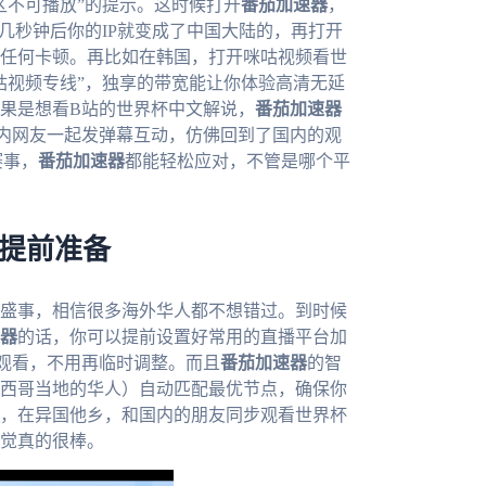
区不可播放”的提示。这时候打开
番茄加速器
，
几秒钟后你的IP就变成了中国大陆的，再打开
任何卡顿。再比如在韩国，打开咪咕视频看世
咕视频专线”，独享的带宽能让你体验高清无延
果是想看B站的世界杯中文解说，
番茄加速器
内网友一起发弹幕互动，仿佛回到了国内的观
赛事，
番茄加速器
都能轻松应对，不管是哪个平
器提前准备
育盛事，相信很多海外华人都不想错过。到时候
器
的话，你可以提前设置好常用的直播平台加
观看，不用再临时调整。而且
番茄加速器
的智
西哥当地的华人）自动匹配最优节点，确保你
，在异国他乡，和国内的朋友同步观看世界杯
觉真的很棒。