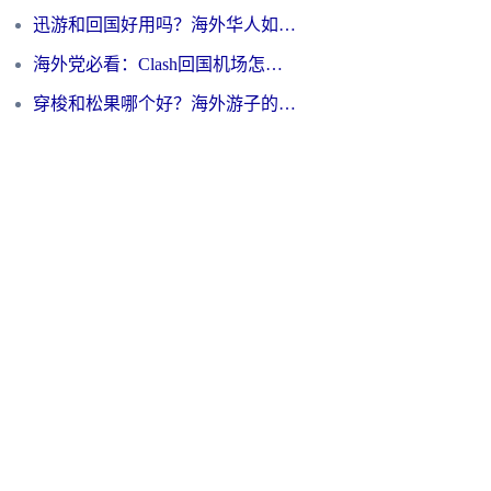
迅游和回国好用吗？海外华人如何选择靠谱的回国加速器
海外党必看：Clash回国机场怎么选？一篇搞定无缝访问国内资源的全攻略
穿梭和松果哪个好？海外游子的数字归乡路，到底该怎么选