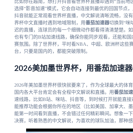
比如你在越南，想打开抖音看世界杯直播却遇到“当前地
选择“影音加速”模式，它会自动连接到最优的回国节点，
抖音就能正常观看世界杯直播，中文解说清晰流畅，没有
界杯中文直播时遇到地域限制，用
番茄加速器
切换到“咪
迟的直播，连球员的每一个细微动作都看得清清楚楚。如
也有专门的B站加速线路，确保你能同步观看，还能和国
赛氛围。除了世界杯，平时看NBA、中超、欧洲杯这些
台，只要是国内的，都能突破限制。
2026美加墨世界杯，用番茄加速
2026年美加墨世界杯很快就要来了，作为全球最大的体
国内各大平台肯定会有全程中文解说和直播。用
番茄加速
速线路，比如B站、咪咕、抖音等，到时候打开就能直接
能推荐功能会根据你所在的地区（比如美国、加拿大、墨
能第一时间看到直播，不会错过任何精彩瞬间。想象一下
决赛，听着熟悉的中文解说，为喜欢的球队加油，那种感