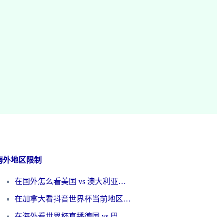
海外地区限制
在国外怎么看美国 vs 澳大利亚世界杯直播？海外党必藏的中文解说观赛指南
在加拿大看抖音世界杯当前地区不可播放？海外党体育观赛终极指南
在海外看世界杯直播德国 vs 巴拉圭当前IP受限制？这篇指南帮你轻松解决地区限制