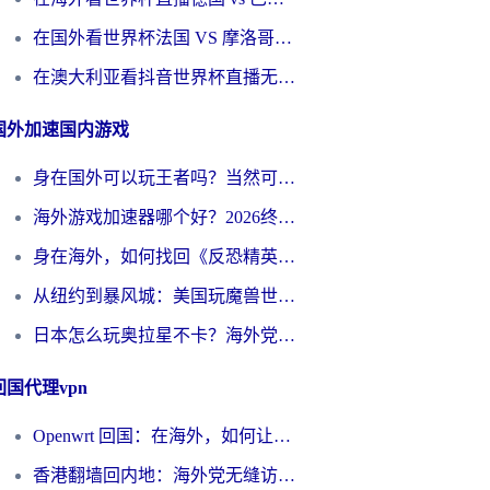
在国外看世界杯法国 VS 摩洛哥仅限中国大陆？别让地域限制拦下你的欢呼
在澳大利亚看抖音世界杯直播无法播放？海外党体育观赛终极指南来了！
国外加速国内游戏
身在国外可以玩王者吗？当然可以，但你需要这份“加速”指南
海外游戏加速器哪个好？2026终极指南帮你畅玩国服+解决卡顿难题
身在海外，如何找回《反恐精英：全球攻势》国服的丝滑手感？一份给你的终极指南
从纽约到暴风城：美国玩魔兽世界，如何找到你的最佳网络航线
日本怎么玩奥拉星不卡？海外党国服游戏加速器选择全攻略
回国代理vpn
Openwrt 回国：在海外，如何让家的网络触手可及
香港翻墙回内地：海外党无缝访问国内资源的加速器选择全攻略