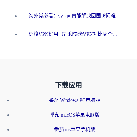
海外党必看：yy vpn真能解决回国访问难题？附云极initap测评+免费方案对比
穿梭VPN好用吗？和快滚VPN对比哪个回国效果更好？海外党选回国加速器必看指南
下载应用
番茄 Windows PC电脑版
番茄 macOS苹果电脑版
番茄 ios苹果手机版