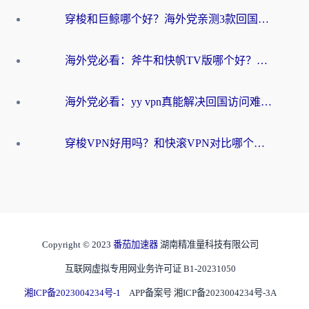
穿梭和巨鲸哪个好？海外党亲测3款回国加速器，教你避开90%的坑
海外党必看：斧牛和快帆TV版哪个好？3分钟选对回国加速器，无缝刷B站、追热剧
海外党必看：yy vpn真能解决回国访问难题？附云极initap测评+免费方案对比
穿梭VPN好用吗？和快滚VPN对比哪个回国效果更好？海外党选回国加速器必看指南
Copyright © 2023
番茄加速器
湖南精准量科技有限公司
互联网虚拟专用网业务许可证 B1-20231050
湘ICP备2023004234号-1
APP备案号 湘ICP备2023004234号-3A