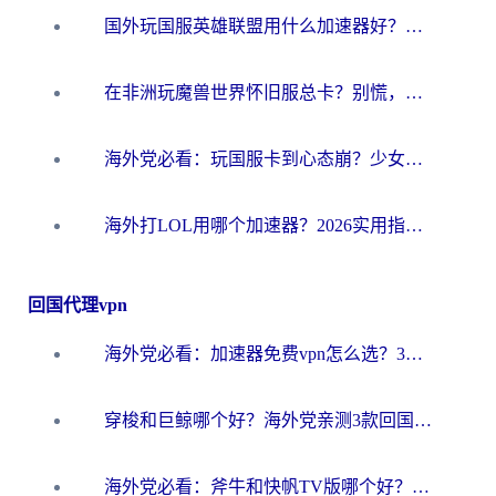
国外玩国服英雄联盟用什么加速器好？海外党亲测有效的国服游戏加速指南
在非洲玩魔兽世界怀旧服总卡？别慌，这份指南帮你丝滑开荒
海外党必看：玩国服卡到心态崩？少女前线云图计划加速器免费推荐+碧蓝航线足球世界流畅攻略
海外打LOL用哪个加速器？2026实用指南：从延迟到设备适配，一篇解决你的国服游戏痛点
回国代理vpn
海外党必看：加速器免费vpn怎么选？3步教你无缝访问国内资源
穿梭和巨鲸哪个好？海外党亲测3款回国加速器，教你避开90%的坑
海外党必看：斧牛和快帆TV版哪个好？3分钟选对回国加速器，无缝刷B站、追热剧