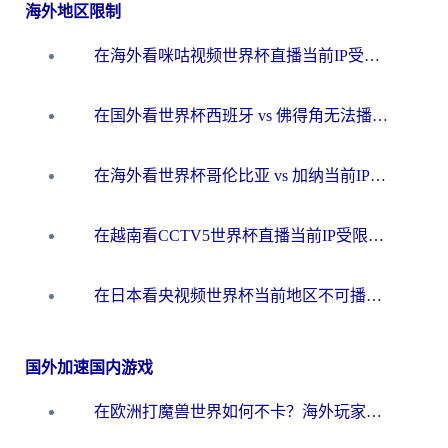
海外地区限制
在海外看咪咕视频世界杯直播当前IP受限制？这篇指南帮你搞定所有体育赛事观看难题
在国外看世界杯西班牙 vs 佛得角无法播放？这篇指南帮你解锁所有中文体育直播
在海外看世界杯哥伦比亚 vs 加纳当前IP受限制？这篇指南帮你流畅看中文解说赛事
在越南看CCTV5世界杯直播当前IP受限制？海外党体育观赛终极指南来了
在日本看央视频世界杯当前地区不可播放？海外党体育观赛终极指南
国外加速国内游戏
在欧洲打魔兽世界如何不卡？海外玩家的国服游戏加速终极攻略