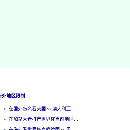
海外地区限制
在国外怎么看美国 vs 澳大利亚世界杯直播？海外党必藏的中文解说观赛指南
在加拿大看抖音世界杯当前地区不可播放？海外党体育观赛终极指南
在海外看世界杯直播德国 vs 巴拉圭当前IP受限制？这篇指南帮你轻松解决地区限制