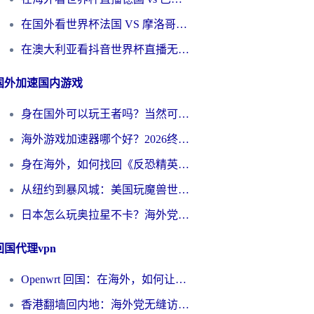
在国外看世界杯法国 VS 摩洛哥仅限中国大陆？别让地域限制拦下你的欢呼
在澳大利亚看抖音世界杯直播无法播放？海外党体育观赛终极指南来了！
国外加速国内游戏
身在国外可以玩王者吗？当然可以，但你需要这份“加速”指南
海外游戏加速器哪个好？2026终极指南帮你畅玩国服+解决卡顿难题
身在海外，如何找回《反恐精英：全球攻势》国服的丝滑手感？一份给你的终极指南
从纽约到暴风城：美国玩魔兽世界，如何找到你的最佳网络航线
日本怎么玩奥拉星不卡？海外党国服游戏加速器选择全攻略
回国代理vpn
Openwrt 回国：在海外，如何让家的网络触手可及
香港翻墙回内地：海外党无缝访问国内资源的加速器选择全攻略