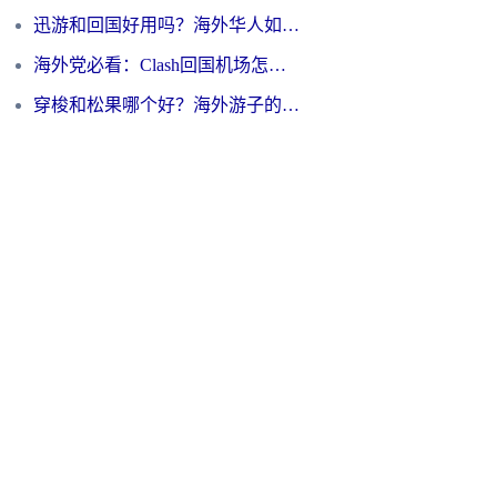
迅游和回国好用吗？海外华人如何选择靠谱的回国加速器
海外党必看：Clash回国机场怎么选？一篇搞定无缝访问国内资源的全攻略
穿梭和松果哪个好？海外游子的数字归乡路，到底该怎么选