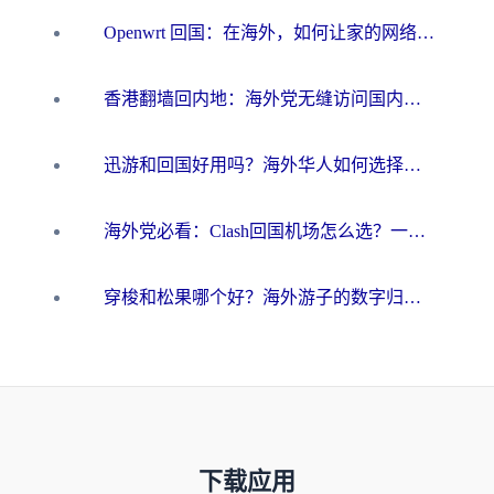
Openwrt 回国：在海外，如何让家的网络触手可及
香港翻墙回内地：海外党无缝访问国内资源的加速器选择全攻略
迅游和回国好用吗？海外华人如何选择靠谱的回国加速器
海外党必看：Clash回国机场怎么选？一篇搞定无缝访问国内资源的全攻略
穿梭和松果哪个好？海外游子的数字归乡路，到底该怎么选
下载应用