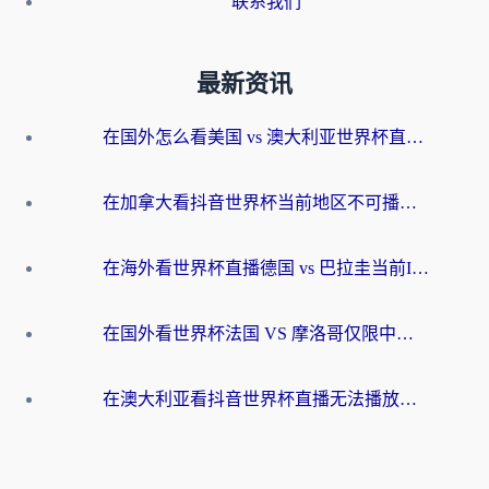
联系我们
最新资讯
在国外怎么看美国 vs 澳大利亚世界杯直播？海外党必藏的中文解说观赛指南
在加拿大看抖音世界杯当前地区不可播放？海外党体育观赛终极指南
在海外看世界杯直播德国 vs 巴拉圭当前IP受限制？这篇指南帮你轻松解决地区限制
在国外看世界杯法国 VS 摩洛哥仅限中国大陆？别让地域限制拦下你的欢呼
在澳大利亚看抖音世界杯直播无法播放？海外党体育观赛终极指南来了！