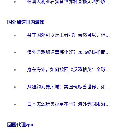
在澳大利亚看抖音世界杯直播无法播放？海外党体育观赛终极指南来了！
国外加速国内游戏
身在国外可以玩王者吗？当然可以，但你需要这份“加速”指南
海外游戏加速器哪个好？2026终极指南帮你畅玩国服+解决卡顿难题
身在海外，如何找回《反恐精英：全球攻势》国服的丝滑手感？一份给你的终极指南
从纽约到暴风城：美国玩魔兽世界，如何找到你的最佳网络航线
日本怎么玩奥拉星不卡？海外党国服游戏加速器选择全攻略
回国代理vpn