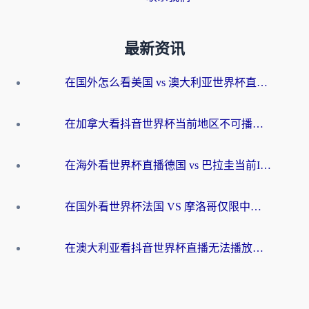
最新资讯
在国外怎么看美国 vs 澳大利亚世界杯直播？海外党必藏的中文解说观赛指南
在加拿大看抖音世界杯当前地区不可播放？海外党体育观赛终极指南
在海外看世界杯直播德国 vs 巴拉圭当前IP受限制？这篇指南帮你轻松解决地区限制
在国外看世界杯法国 VS 摩洛哥仅限中国大陆？别让地域限制拦下你的欢呼
在澳大利亚看抖音世界杯直播无法播放？海外党体育观赛终极指南来了！