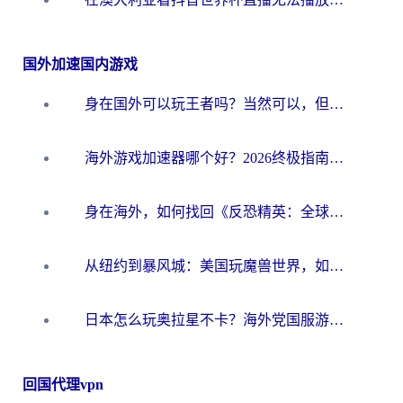
国外加速国内游戏
身在国外可以玩王者吗？当然可以，但你需要这份“加速”指南
海外游戏加速器哪个好？2026终极指南帮你畅玩国服+解决卡顿难题
身在海外，如何找回《反恐精英：全球攻势》国服的丝滑手感？一份给你的终极指南
从纽约到暴风城：美国玩魔兽世界，如何找到你的最佳网络航线
日本怎么玩奥拉星不卡？海外党国服游戏加速器选择全攻略
回国代理vpn