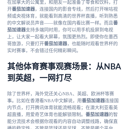
在加拿大的公寓里，和朋友一起准备了零食和饮料，打
开
番茄加速器
，连接国内的影音专线，然后打开咪咕视
频或央视体育，就能看到高清的世界杯直播，听到熟悉
的中文解说员声音——就像在国内看比赛一样。而且
番
茄加速器
支持多端同时用，你可以用手机投屏到电视
上，让大家一起看大屏幕，氛围更热烈。即使你在墨西
哥旅游，只要打开
番茄加速器
，也能随时观看世界杯的
实时赛事，不会错过任何精彩瞬间。
其他体育赛事观赛场景：从NBA
到英超，一网打尽
除了世界杯，海外党还关心NBA、英超、欧洲杯等赛
事。比如在香港看NBA中文解说，用
番茄加速器
连接国
内节点，打开腾讯体育就能流畅观看；在澳大利亚看英
超直播，用爱奇艺体育也能解锁限制。
番茄加速器
的智
能分流技术会根据你观看的内容自动调整线路，确保直
播的稳定性。不管是篮球还是足球，不管是哪个平台，