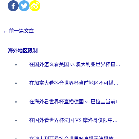
←
前一篇文章
海外地区限制
在国外怎么看美国 vs 澳大利亚世界杯直播？海外党必藏的中文解说观赛指南
在加拿大看抖音世界杯当前地区不可播放？海外党体育观赛终极指南
在海外看世界杯直播德国 vs 巴拉圭当前IP受限制？这篇指南帮你轻松解决地区限制
在国外看世界杯法国 VS 摩洛哥仅限中国大陆？别让地域限制拦下你的欢呼
在澳大利亚看抖音世界杯直播无法播放？海外党体育观赛终极指南来了！