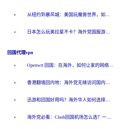
从纽约到暴风城：美国玩魔兽世界，如何找到你的最佳网络航线
日本怎么玩奥拉星不卡？海外党国服游戏加速器选择全攻略
回国代理vpn
Openwrt 回国：在海外，如何让家的网络触手可及
香港翻墙回内地：海外党无缝访问国内资源的加速器选择全攻略
迅游和回国好用吗？海外华人如何选择靠谱的回国加速器
海外党必看：Clash回国机场怎么选？一篇搞定无缝访问国内资源的全攻略