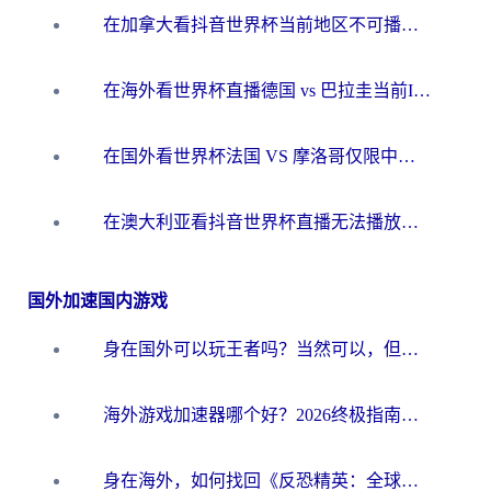
在加拿大看抖音世界杯当前地区不可播放？海外党体育观赛终极指南
在海外看世界杯直播德国 vs 巴拉圭当前IP受限制？这篇指南帮你轻松解决地区限制
在国外看世界杯法国 VS 摩洛哥仅限中国大陆？别让地域限制拦下你的欢呼
在澳大利亚看抖音世界杯直播无法播放？海外党体育观赛终极指南来了！
国外加速国内游戏
身在国外可以玩王者吗？当然可以，但你需要这份“加速”指南
海外游戏加速器哪个好？2026终极指南帮你畅玩国服+解决卡顿难题
身在海外，如何找回《反恐精英：全球攻势》国服的丝滑手感？一份给你的终极指南