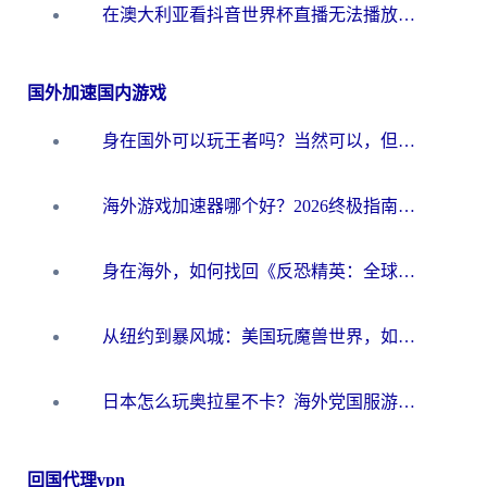
在澳大利亚看抖音世界杯直播无法播放？海外党体育观赛终极指南来了！
国外加速国内游戏
身在国外可以玩王者吗？当然可以，但你需要这份“加速”指南
海外游戏加速器哪个好？2026终极指南帮你畅玩国服+解决卡顿难题
身在海外，如何找回《反恐精英：全球攻势》国服的丝滑手感？一份给你的终极指南
从纽约到暴风城：美国玩魔兽世界，如何找到你的最佳网络航线
日本怎么玩奥拉星不卡？海外党国服游戏加速器选择全攻略
回国代理vpn