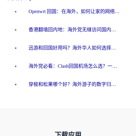
Openwrt 回国：在海外，如何让家的网络触手可及
香港翻墙回内地：海外党无缝访问国内资源的加速器选择全攻略
迅游和回国好用吗？海外华人如何选择靠谱的回国加速器
海外党必看：Clash回国机场怎么选？一篇搞定无缝访问国内资源的全攻略
穿梭和松果哪个好？海外游子的数字归乡路，到底该怎么选
下载应用