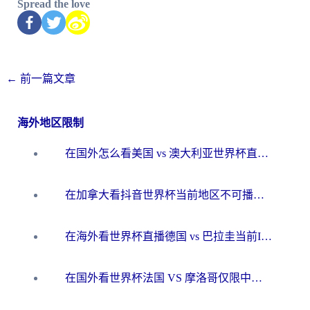
Spread the love
←
前一篇文章
海外地区限制
在国外怎么看美国 vs 澳大利亚世界杯直播？海外党必藏的中文解说观赛指南
在加拿大看抖音世界杯当前地区不可播放？海外党体育观赛终极指南
在海外看世界杯直播德国 vs 巴拉圭当前IP受限制？这篇指南帮你轻松解决地区限制
在国外看世界杯法国 VS 摩洛哥仅限中国大陆？别让地域限制拦下你的欢呼