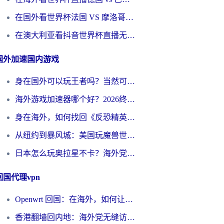
在国外看世界杯法国 VS 摩洛哥仅限中国大陆？别让地域限制拦下你的欢呼
在澳大利亚看抖音世界杯直播无法播放？海外党体育观赛终极指南来了！
国外加速国内游戏
身在国外可以玩王者吗？当然可以，但你需要这份“加速”指南
海外游戏加速器哪个好？2026终极指南帮你畅玩国服+解决卡顿难题
身在海外，如何找回《反恐精英：全球攻势》国服的丝滑手感？一份给你的终极指南
从纽约到暴风城：美国玩魔兽世界，如何找到你的最佳网络航线
日本怎么玩奥拉星不卡？海外党国服游戏加速器选择全攻略
回国代理vpn
Openwrt 回国：在海外，如何让家的网络触手可及
香港翻墙回内地：海外党无缝访问国内资源的加速器选择全攻略