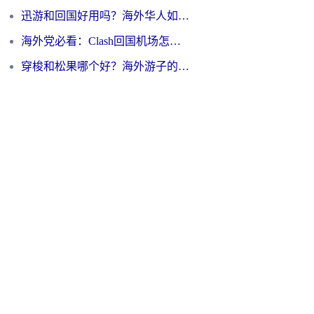
迅游和回国好用吗？海外华人如何选择靠谱的回国加速器
海外党必看：Clash回国机场怎么选？一篇搞定无缝访问国内资源的全攻略
穿梭和松果哪个好？海外游子的数字归乡路，到底该怎么选