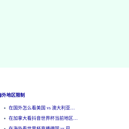
海外地区限制
在国外怎么看美国 vs 澳大利亚世界杯直播？海外党必藏的中文解说观赛指南
在加拿大看抖音世界杯当前地区不可播放？海外党体育观赛终极指南
在海外看世界杯直播德国 vs 巴拉圭当前IP受限制？这篇指南帮你轻松解决地区限制