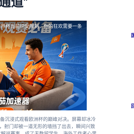
通道”
界杯当前IP受限制，你的狂欢需要一条
备沉浸式观看欧洲杯的巅峰对决。屏幕却冰冷
前，射门却被一道无形的墙挡了出去，瞬间兴致
文解说赛事，成了无数留学生、海外工作者心里