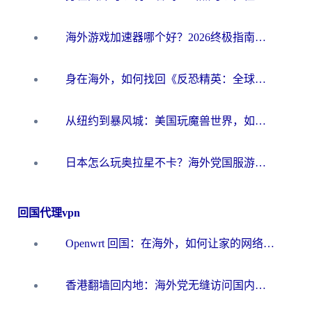
海外游戏加速器哪个好？2026终极指南帮你畅玩国服+解决卡顿难题
身在海外，如何找回《反恐精英：全球攻势》国服的丝滑手感？一份给你的终极指南
从纽约到暴风城：美国玩魔兽世界，如何找到你的最佳网络航线
日本怎么玩奥拉星不卡？海外党国服游戏加速器选择全攻略
回国代理vpn
Openwrt 回国：在海外，如何让家的网络触手可及
香港翻墙回内地：海外党无缝访问国内资源的加速器选择全攻略