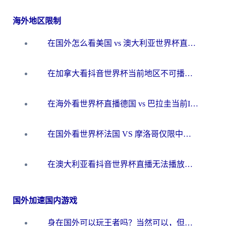
海外地区限制
在国外怎么看美国 vs 澳大利亚世界杯直播？海外党必藏的中文解说观赛指南
在加拿大看抖音世界杯当前地区不可播放？海外党体育观赛终极指南
在海外看世界杯直播德国 vs 巴拉圭当前IP受限制？这篇指南帮你轻松解决地区限制
在国外看世界杯法国 VS 摩洛哥仅限中国大陆？别让地域限制拦下你的欢呼
在澳大利亚看抖音世界杯直播无法播放？海外党体育观赛终极指南来了！
国外加速国内游戏
身在国外可以玩王者吗？当然可以，但你需要这份“加速”指南