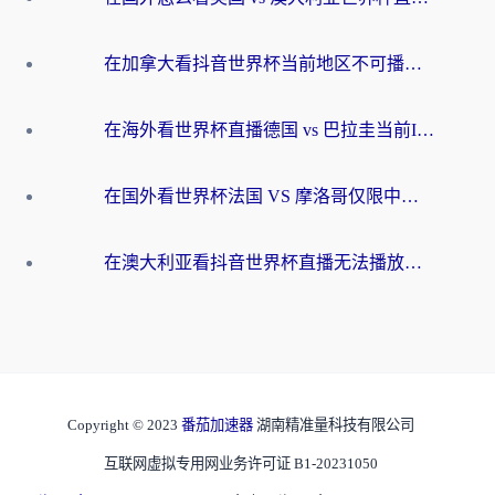
在加拿大看抖音世界杯当前地区不可播放？海外党体育观赛终极指南
在海外看世界杯直播德国 vs 巴拉圭当前IP受限制？这篇指南帮你轻松解决地区限制
在国外看世界杯法国 VS 摩洛哥仅限中国大陆？别让地域限制拦下你的欢呼
在澳大利亚看抖音世界杯直播无法播放？海外党体育观赛终极指南来了！
Copyright © 2023
番茄加速器
湖南精准量科技有限公司
互联网虚拟专用网业务许可证 B1-20231050