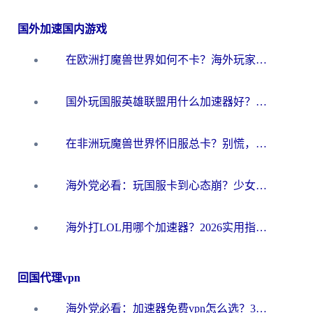
国外加速国内游戏
在欧洲打魔兽世界如何不卡？海外玩家的国服游戏加速终极攻略
国外玩国服英雄联盟用什么加速器好？海外党亲测有效的国服游戏加速指南
在非洲玩魔兽世界怀旧服总卡？别慌，这份指南帮你丝滑开荒
海外党必看：玩国服卡到心态崩？少女前线云图计划加速器免费推荐+碧蓝航线足球世界流畅攻略
海外打LOL用哪个加速器？2026实用指南：从延迟到设备适配，一篇解决你的国服游戏痛点
回国代理vpn
海外党必看：加速器免费vpn怎么选？3步教你无缝访问国内资源