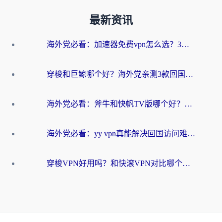
最新资讯
海外党必看：加速器免费vpn怎么选？3步教你无缝访问国内资源
穿梭和巨鲸哪个好？海外党亲测3款回国加速器，教你避开90%的坑
海外党必看：斧牛和快帆TV版哪个好？3分钟选对回国加速器，无缝刷B站、追热剧
海外党必看：yy vpn真能解决回国访问难题？附云极initap测评+免费方案对比
穿梭VPN好用吗？和快滚VPN对比哪个回国效果更好？海外党选回国加速器必看指南