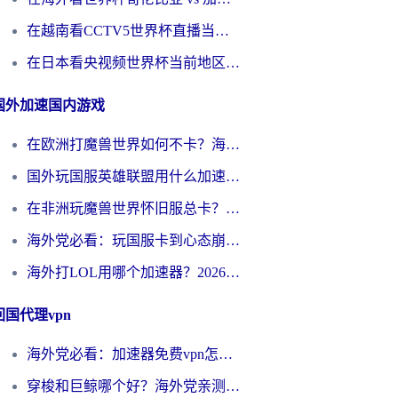
在越南看CCTV5世界杯直播当前IP受限制？海外党体育观赛终极指南来了
在日本看央视频世界杯当前地区不可播放？海外党体育观赛终极指南
国外加速国内游戏
在欧洲打魔兽世界如何不卡？海外玩家的国服游戏加速终极攻略
国外玩国服英雄联盟用什么加速器好？海外党亲测有效的国服游戏加速指南
在非洲玩魔兽世界怀旧服总卡？别慌，这份指南帮你丝滑开荒
海外党必看：玩国服卡到心态崩？少女前线云图计划加速器免费推荐+碧蓝航线足球世界流畅攻略
海外打LOL用哪个加速器？2026实用指南：从延迟到设备适配，一篇解决你的国服游戏痛点
回国代理vpn
海外党必看：加速器免费vpn怎么选？3步教你无缝访问国内资源
穿梭和巨鲸哪个好？海外党亲测3款回国加速器，教你避开90%的坑