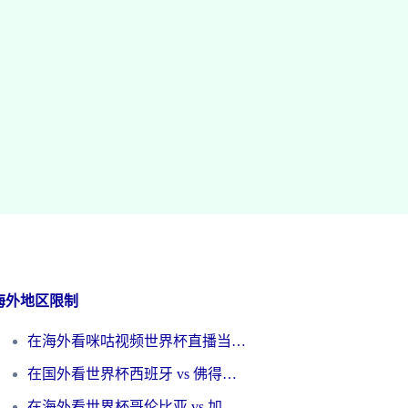
海外地区限制
在海外看咪咕视频世界杯直播当前IP受限制？这篇指南帮你搞定所有体育赛事观看难题
在国外看世界杯西班牙 vs 佛得角无法播放？这篇指南帮你解锁所有中文体育直播
在海外看世界杯哥伦比亚 vs 加纳当前IP受限制？这篇指南帮你流畅看中文解说赛事