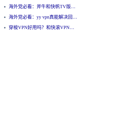
海外党必看：斧牛和快帆TV版哪个好？3分钟选对回国加速器，无缝刷B站、追热剧
海外党必看：yy vpn真能解决回国访问难题？附云极initap测评+免费方案对比
穿梭VPN好用吗？和快滚VPN对比哪个回国效果更好？海外党选回国加速器必看指南