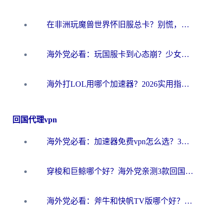
在非洲玩魔兽世界怀旧服总卡？别慌，这份指南帮你丝滑开荒
海外党必看：玩国服卡到心态崩？少女前线云图计划加速器免费推荐+碧蓝航线足球世界流畅攻略
海外打LOL用哪个加速器？2026实用指南：从延迟到设备适配，一篇解决你的国服游戏痛点
回国代理vpn
海外党必看：加速器免费vpn怎么选？3步教你无缝访问国内资源
穿梭和巨鲸哪个好？海外党亲测3款回国加速器，教你避开90%的坑
海外党必看：斧牛和快帆TV版哪个好？3分钟选对回国加速器，无缝刷B站、追热剧