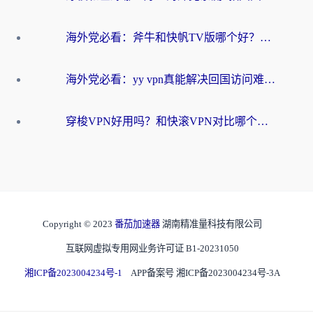
海外党必看：斧牛和快帆TV版哪个好？3分钟选对回国加速器，无缝刷B站、追热剧
海外党必看：yy vpn真能解决回国访问难题？附云极initap测评+免费方案对比
穿梭VPN好用吗？和快滚VPN对比哪个回国效果更好？海外党选回国加速器必看指南
Copyright © 2023
番茄加速器
湖南精准量科技有限公司
互联网虚拟专用网业务许可证 B1-20231050
湘ICP备2023004234号-1
APP备案号 湘ICP备2023004234号-3A