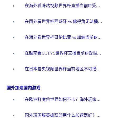
在海外看咪咕视频世界杯直播当前IP受限制？这篇指南帮你搞定所有体育赛事观看难题
在国外看世界杯西班牙 vs 佛得角无法播放？这篇指南帮你解锁所有中文体育直播
在海外看世界杯哥伦比亚 vs 加纳当前IP受限制？这篇指南帮你流畅看中文解说赛事
在越南看CCTV5世界杯直播当前IP受限制？海外党体育观赛终极指南来了
在日本看央视频世界杯当前地区不可播放？海外党体育观赛终极指南
国外加速国内游戏
在欧洲打魔兽世界如何不卡？海外玩家的国服游戏加速终极攻略
国外玩国服英雄联盟用什么加速器好？海外党亲测有效的国服游戏加速指南