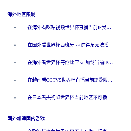
海外地区限制
在海外看咪咕视频世界杯直播当前IP受限制？这篇指南帮你搞定所有体育赛事观看难题
在国外看世界杯西班牙 vs 佛得角无法播放？这篇指南帮你解锁所有中文体育直播
在海外看世界杯哥伦比亚 vs 加纳当前IP受限制？这篇指南帮你流畅看中文解说赛事
在越南看CCTV5世界杯直播当前IP受限制？海外党体育观赛终极指南来了
在日本看央视频世界杯当前地区不可播放？海外党体育观赛终极指南
国外加速国内游戏