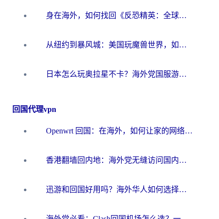
身在海外，如何找回《反恐精英：全球攻势》国服的丝滑手感？一份给你的终极指南
从纽约到暴风城：美国玩魔兽世界，如何找到你的最佳网络航线
日本怎么玩奥拉星不卡？海外党国服游戏加速器选择全攻略
回国代理vpn
Openwrt 回国：在海外，如何让家的网络触手可及
香港翻墙回内地：海外党无缝访问国内资源的加速器选择全攻略
迅游和回国好用吗？海外华人如何选择靠谱的回国加速器
海外党必看：Clash回国机场怎么选？一篇搞定无缝访问国内资源的全攻略