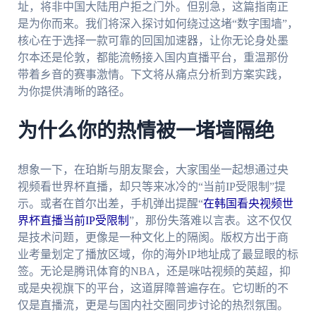
址，将非中国大陆用户拒之门外。但别急，这篇指南正
是为你而来。我们将深入探讨如何绕过这堵“数字围墙”，
核心在于选择一款可靠的回国加速器，让你无论身处墨
尔本还是伦敦，都能流畅接入国内直播平台，重温那份
带着乡音的赛事激情。下文将从痛点分析到方案实践，
为你提供清晰的路径。
为什么你的热情被一堵墙隔绝
想象一下，在珀斯与朋友聚会，大家围坐一起想通过央
视频看世界杯直播，却只等来冰冷的“当前IP受限制”提
示。或者在首尔出差，手机弹出提醒“
在韩国看央视频世
界杯直播当前IP受限制
”，那份失落难以言表。这不仅仅
是技术问题，更像是一种文化上的隔阂。版权方出于商
业考量划定了播放区域，你的海外IP地址成了最显眼的标
签。无论是腾讯体育的NBA，还是咪咕视频的英超，抑
或是央视旗下的平台，这道屏障普遍存在。它切断的不
仅是直播流，更是与国内社交圈同步讨论的热烈氛围。