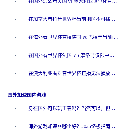
在国外怎么看美国 vs 澳大利亚世界杯直播？海外党必藏的中文解说观赛指南
在加拿大看抖音世界杯当前地区不可播放？海外党体育观赛终极指南
在海外看世界杯直播德国 vs 巴拉圭当前IP受限制？这篇指南帮你轻松解决地区限制
在国外看世界杯法国 VS 摩洛哥仅限中国大陆？别让地域限制拦下你的欢呼
在澳大利亚看抖音世界杯直播无法播放？海外党体育观赛终极指南来了！
国外加速国内游戏
身在国外可以玩王者吗？当然可以，但你需要这份“加速”指南
海外游戏加速器哪个好？2026终极指南帮你畅玩国服+解决卡顿难题