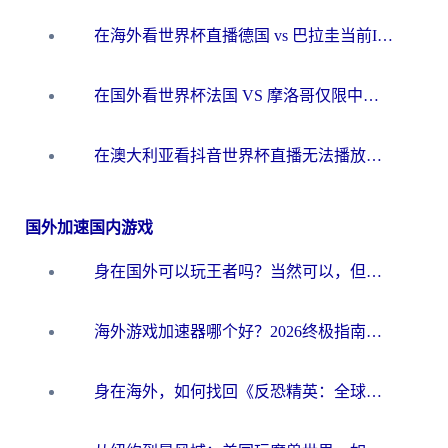
在海外看世界杯直播德国 vs 巴拉圭当前IP受限制？这篇指南帮你轻松解决地区限制
在国外看世界杯法国 VS 摩洛哥仅限中国大陆？别让地域限制拦下你的欢呼
在澳大利亚看抖音世界杯直播无法播放？海外党体育观赛终极指南来了！
国外加速国内游戏
身在国外可以玩王者吗？当然可以，但你需要这份“加速”指南
海外游戏加速器哪个好？2026终极指南帮你畅玩国服+解决卡顿难题
身在海外，如何找回《反恐精英：全球攻势》国服的丝滑手感？一份给你的终极指南