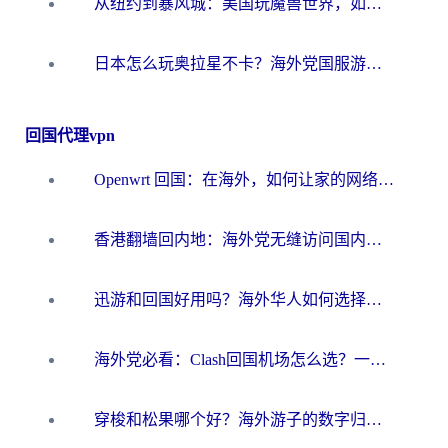
从纽约到暴风城：美国玩魔兽世界，如何找到你的最佳网络航线
日本怎么玩奥拉星不卡？海外党国服游戏加速器选择全攻略
回国代理vpn
Openwrt 回国：在海外，如何让家的网络触手可及
香港翻墙回内地：海外党无缝访问国内资源的加速器选择全攻略
迅游和回国好用吗？海外华人如何选择靠谱的回国加速器
海外党必看：Clash回国机场怎么选？一篇搞定无缝访问国内资源的全攻略
穿梭和松果哪个好？海外游子的数字归乡路，到底该怎么选