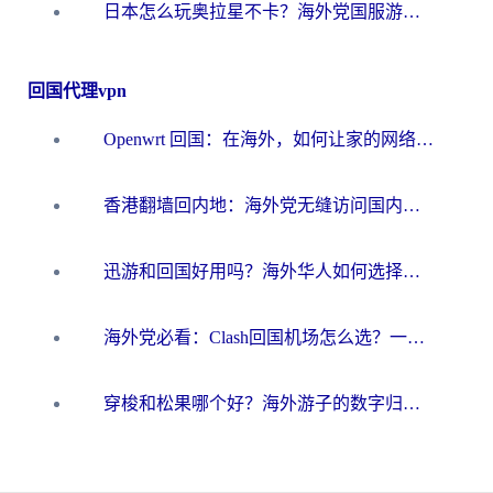
日本怎么玩奥拉星不卡？海外党国服游戏加速器选择全攻略
回国代理vpn
Openwrt 回国：在海外，如何让家的网络触手可及
香港翻墙回内地：海外党无缝访问国内资源的加速器选择全攻略
迅游和回国好用吗？海外华人如何选择靠谱的回国加速器
海外党必看：Clash回国机场怎么选？一篇搞定无缝访问国内资源的全攻略
穿梭和松果哪个好？海外游子的数字归乡路，到底该怎么选