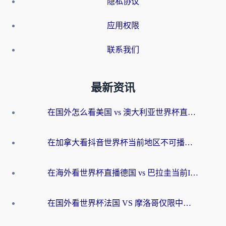
隐私协议
应用权限
联系我们
最新资讯
在国外怎么看美国 vs 澳大利亚世界杯直播？海外党必藏的中文解说观赛指南
在加拿大看抖音世界杯当前地区不可播放？海外党体育观赛终极指南
在海外看世界杯直播德国 vs 巴拉圭当前IP受限制？这篇指南帮你轻松解决地区限制
在国外看世界杯法国 VS 摩洛哥仅限中国大陆？别让地域限制拦下你的欢呼