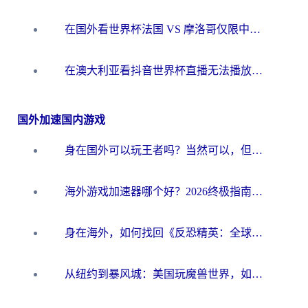
在国外看世界杯法国 VS 摩洛哥仅限中国大陆？别让地域限制拦下你的欢呼
在澳大利亚看抖音世界杯直播无法播放？海外党体育观赛终极指南来了！
国外加速国内游戏
身在国外可以玩王者吗？当然可以，但你需要这份“加速”指南
海外游戏加速器哪个好？2026终极指南帮你畅玩国服+解决卡顿难题
身在海外，如何找回《反恐精英：全球攻势》国服的丝滑手感？一份给你的终极指南
从纽约到暴风城：美国玩魔兽世界，如何找到你的最佳网络航线