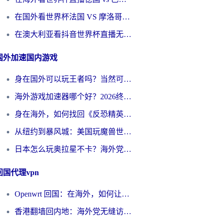
在国外看世界杯法国 VS 摩洛哥仅限中国大陆？别让地域限制拦下你的欢呼
在澳大利亚看抖音世界杯直播无法播放？海外党体育观赛终极指南来了！
国外加速国内游戏
身在国外可以玩王者吗？当然可以，但你需要这份“加速”指南
海外游戏加速器哪个好？2026终极指南帮你畅玩国服+解决卡顿难题
身在海外，如何找回《反恐精英：全球攻势》国服的丝滑手感？一份给你的终极指南
从纽约到暴风城：美国玩魔兽世界，如何找到你的最佳网络航线
日本怎么玩奥拉星不卡？海外党国服游戏加速器选择全攻略
回国代理vpn
Openwrt 回国：在海外，如何让家的网络触手可及
香港翻墙回内地：海外党无缝访问国内资源的加速器选择全攻略