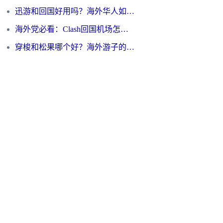
迅游和回国好用吗？海外华人如何选择靠谱的回国加速器
海外党必看：Clash回国机场怎么选？一篇搞定无缝访问国内资源的全攻略
穿梭和松果哪个好？海外游子的数字归乡路，到底该怎么选