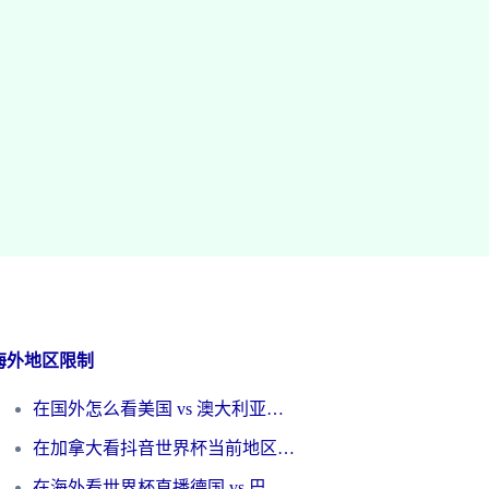
海外地区限制
在国外怎么看美国 vs 澳大利亚世界杯直播？海外党必藏的中文解说观赛指南
在加拿大看抖音世界杯当前地区不可播放？海外党体育观赛终极指南
在海外看世界杯直播德国 vs 巴拉圭当前IP受限制？这篇指南帮你轻松解决地区限制