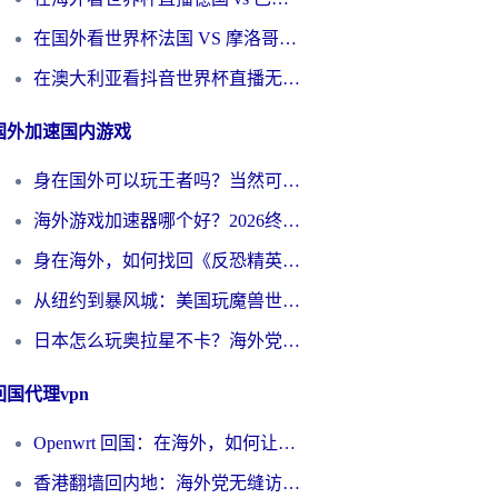
在国外看世界杯法国 VS 摩洛哥仅限中国大陆？别让地域限制拦下你的欢呼
在澳大利亚看抖音世界杯直播无法播放？海外党体育观赛终极指南来了！
国外加速国内游戏
身在国外可以玩王者吗？当然可以，但你需要这份“加速”指南
海外游戏加速器哪个好？2026终极指南帮你畅玩国服+解决卡顿难题
身在海外，如何找回《反恐精英：全球攻势》国服的丝滑手感？一份给你的终极指南
从纽约到暴风城：美国玩魔兽世界，如何找到你的最佳网络航线
日本怎么玩奥拉星不卡？海外党国服游戏加速器选择全攻略
回国代理vpn
Openwrt 回国：在海外，如何让家的网络触手可及
香港翻墙回内地：海外党无缝访问国内资源的加速器选择全攻略