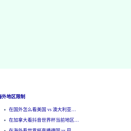
海外地区限制
在国外怎么看美国 vs 澳大利亚世界杯直播？海外党必藏的中文解说观赛指南
在加拿大看抖音世界杯当前地区不可播放？海外党体育观赛终极指南
在海外看世界杯直播德国 vs 巴拉圭当前IP受限制？这篇指南帮你轻松解决地区限制