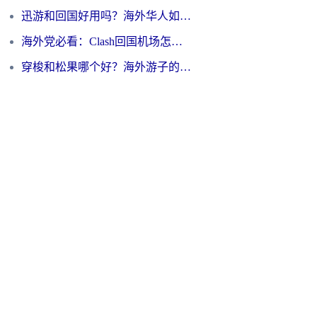
迅游和回国好用吗？海外华人如何选择靠谱的回国加速器
海外党必看：Clash回国机场怎么选？一篇搞定无缝访问国内资源的全攻略
穿梭和松果哪个好？海外游子的数字归乡路，到底该怎么选