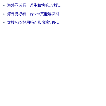
海外党必看：斧牛和快帆TV版哪个好？3分钟选对回国加速器，无缝刷B站、追热剧
海外党必看：yy vpn真能解决回国访问难题？附云极initap测评+免费方案对比
穿梭VPN好用吗？和快滚VPN对比哪个回国效果更好？海外党选回国加速器必看指南