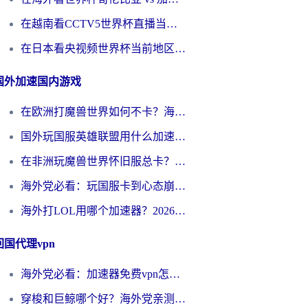
在越南看CCTV5世界杯直播当前IP受限制？海外党体育观赛终极指南来了
在日本看央视频世界杯当前地区不可播放？海外党体育观赛终极指南
国外加速国内游戏
在欧洲打魔兽世界如何不卡？海外玩家的国服游戏加速终极攻略
国外玩国服英雄联盟用什么加速器好？海外党亲测有效的国服游戏加速指南
在非洲玩魔兽世界怀旧服总卡？别慌，这份指南帮你丝滑开荒
海外党必看：玩国服卡到心态崩？少女前线云图计划加速器免费推荐+碧蓝航线足球世界流畅攻略
海外打LOL用哪个加速器？2026实用指南：从延迟到设备适配，一篇解决你的国服游戏痛点
回国代理vpn
海外党必看：加速器免费vpn怎么选？3步教你无缝访问国内资源
穿梭和巨鲸哪个好？海外党亲测3款回国加速器，教你避开90%的坑