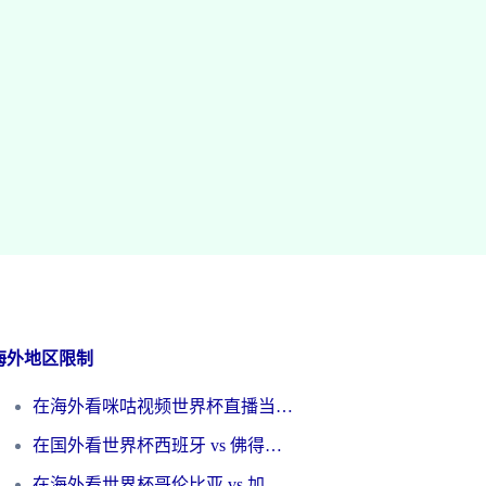
海外地区限制
在海外看咪咕视频世界杯直播当前IP受限制？这篇指南帮你搞定所有体育赛事观看难题
在国外看世界杯西班牙 vs 佛得角无法播放？这篇指南帮你解锁所有中文体育直播
在海外看世界杯哥伦比亚 vs 加纳当前IP受限制？这篇指南帮你流畅看中文解说赛事