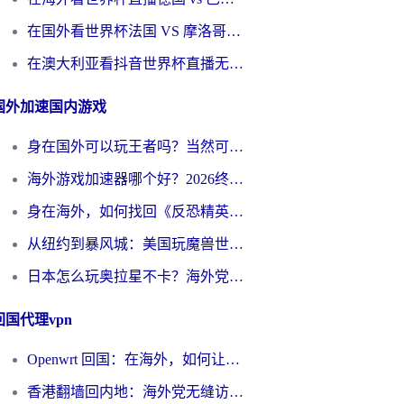
在国外看世界杯法国 VS 摩洛哥仅限中国大陆？别让地域限制拦下你的欢呼
在澳大利亚看抖音世界杯直播无法播放？海外党体育观赛终极指南来了！
国外加速国内游戏
身在国外可以玩王者吗？当然可以，但你需要这份“加速”指南
海外游戏加速器哪个好？2026终极指南帮你畅玩国服+解决卡顿难题
身在海外，如何找回《反恐精英：全球攻势》国服的丝滑手感？一份给你的终极指南
从纽约到暴风城：美国玩魔兽世界，如何找到你的最佳网络航线
日本怎么玩奥拉星不卡？海外党国服游戏加速器选择全攻略
回国代理vpn
Openwrt 回国：在海外，如何让家的网络触手可及
香港翻墙回内地：海外党无缝访问国内资源的加速器选择全攻略