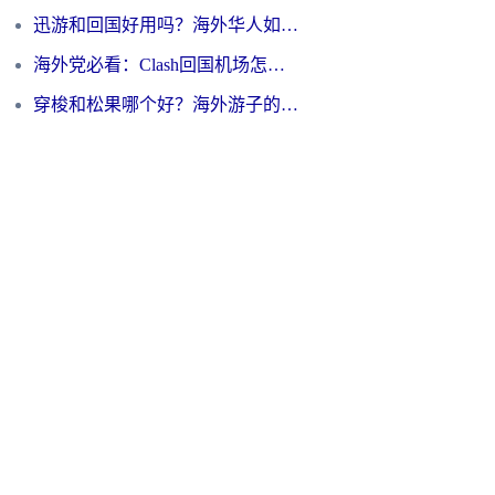
迅游和回国好用吗？海外华人如何选择靠谱的回国加速器
海外党必看：Clash回国机场怎么选？一篇搞定无缝访问国内资源的全攻略
穿梭和松果哪个好？海外游子的数字归乡路，到底该怎么选