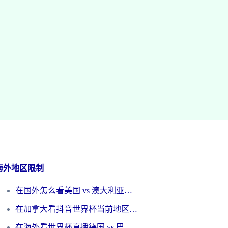
海外地区限制
在国外怎么看美国 vs 澳大利亚世界杯直播？海外党必藏的中文解说观赛指南
在加拿大看抖音世界杯当前地区不可播放？海外党体育观赛终极指南
在海外看世界杯直播德国 vs 巴拉圭当前IP受限制？这篇指南帮你轻松解决地区限制