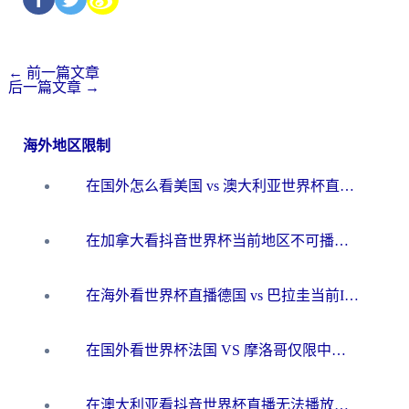
←
前一篇文章
后一篇文章
→
海外地区限制
在国外怎么看美国 vs 澳大利亚世界杯直播？海外党必藏的中文解说观赛指南
在加拿大看抖音世界杯当前地区不可播放？海外党体育观赛终极指南
在海外看世界杯直播德国 vs 巴拉圭当前IP受限制？这篇指南帮你轻松解决地区限制
在国外看世界杯法国 VS 摩洛哥仅限中国大陆？别让地域限制拦下你的欢呼
在澳大利亚看抖音世界杯直播无法播放？海外党体育观赛终极指南来了！