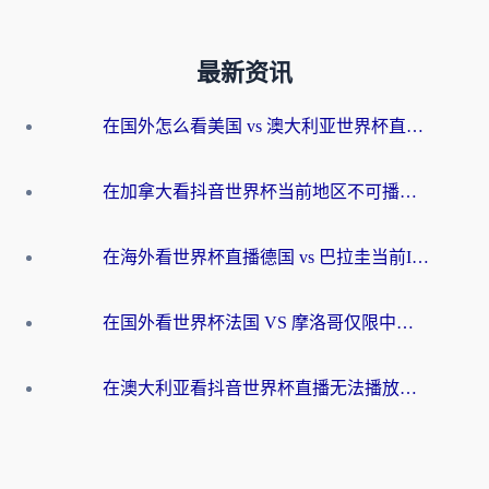
最新资讯
在国外怎么看美国 vs 澳大利亚世界杯直播？海外党必藏的中文解说观赛指南
在加拿大看抖音世界杯当前地区不可播放？海外党体育观赛终极指南
在海外看世界杯直播德国 vs 巴拉圭当前IP受限制？这篇指南帮你轻松解决地区限制
在国外看世界杯法国 VS 摩洛哥仅限中国大陆？别让地域限制拦下你的欢呼
在澳大利亚看抖音世界杯直播无法播放？海外党体育观赛终极指南来了！