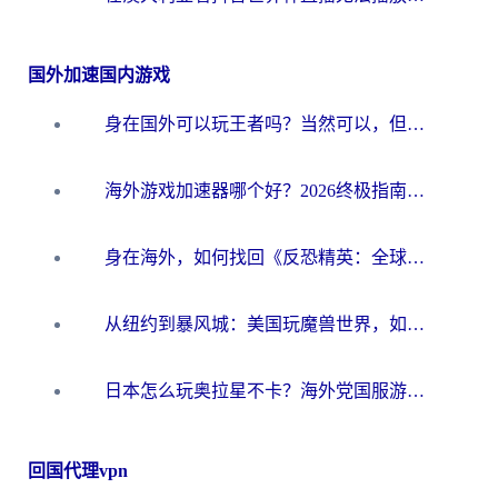
国外加速国内游戏
身在国外可以玩王者吗？当然可以，但你需要这份“加速”指南
海外游戏加速器哪个好？2026终极指南帮你畅玩国服+解决卡顿难题
身在海外，如何找回《反恐精英：全球攻势》国服的丝滑手感？一份给你的终极指南
从纽约到暴风城：美国玩魔兽世界，如何找到你的最佳网络航线
日本怎么玩奥拉星不卡？海外党国服游戏加速器选择全攻略
回国代理vpn