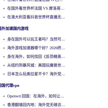
在国外看世界杯法国 VS 摩洛哥仅限中国大陆？别让地域限制拦下你的欢呼
在澳大利亚看抖音世界杯直播无法播放？海外党体育观赛终极指南来了！
国外加速国内游戏
身在国外可以玩王者吗？当然可以，但你需要这份“加速”指南
海外游戏加速器哪个好？2026终极指南帮你畅玩国服+解决卡顿难题
身在海外，如何找回《反恐精英：全球攻势》国服的丝滑手感？一份给你的终极指南
从纽约到暴风城：美国玩魔兽世界，如何找到你的最佳网络航线
日本怎么玩奥拉星不卡？海外党国服游戏加速器选择全攻略
回国代理vpn
Openwrt 回国：在海外，如何让家的网络触手可及
香港翻墙回内地：海外党无缝访问国内资源的加速器选择全攻略