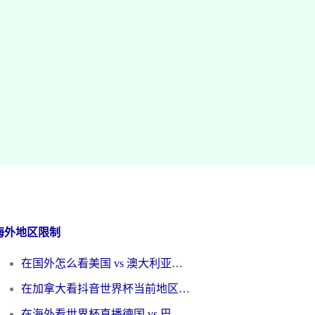
海外地区限制
在国外怎么看美国 vs 澳大利亚世界杯直播？海外党必藏的中文解说观赛指南
在加拿大看抖音世界杯当前地区不可播放？海外党体育观赛终极指南
在海外看世界杯直播德国 vs 巴拉圭当前IP受限制？这篇指南帮你轻松解决地区限制