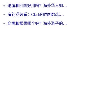
迅游和回国好用吗？海外华人如何选择靠谱的回国加速器
海外党必看：Clash回国机场怎么选？一篇搞定无缝访问国内资源的全攻略
穿梭和松果哪个好？海外游子的数字归乡路，到底该怎么选