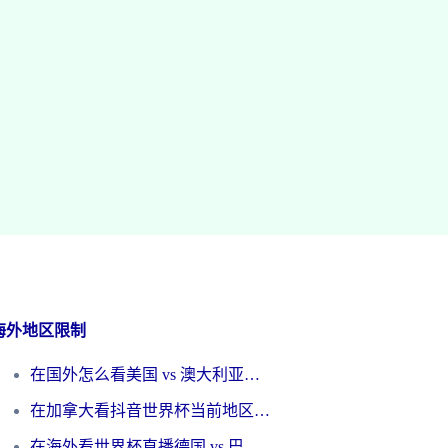
海外地区限制
在国外怎么看美国 vs 澳大利亚世界杯直播？海外党必藏的中文解说观赛指南
在加拿大看抖音世界杯当前地区不可播放？海外党体育观赛终极指南
在海外看世界杯直播德国 vs 巴拉圭当前IP受限制？这篇指南帮你轻松解决地区限制