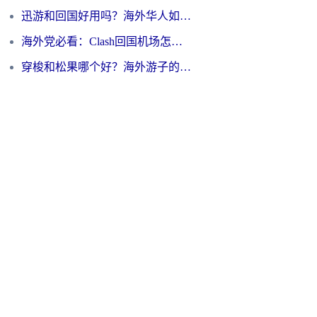
迅游和回国好用吗？海外华人如何选择靠谱的回国加速器
海外党必看：Clash回国机场怎么选？一篇搞定无缝访问国内资源的全攻略
穿梭和松果哪个好？海外游子的数字归乡路，到底该怎么选