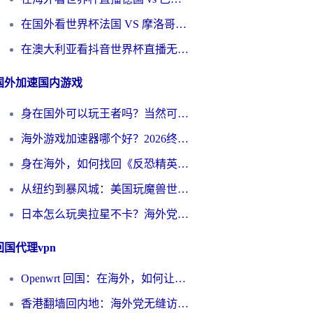
在国外看世界杯法国 VS 摩洛哥仅限中国大陆？别让地域限制拦下你的欢呼
在澳大利亚看抖音世界杯直播无法播放？海外党体育观赛终极指南来了！
国外加速国内游戏
身在国外可以玩王者吗？当然可以，但你需要这份“加速”指南
海外游戏加速器哪个好？2026终极指南帮你畅玩国服+解决卡顿难题
身在海外，如何找回《反恐精英：全球攻势》国服的丝滑手感？一份给你的终极指南
从纽约到暴风城：美国玩魔兽世界，如何找到你的最佳网络航线
日本怎么玩奥拉星不卡？海外党国服游戏加速器选择全攻略
回国代理vpn
Openwrt 回国：在海外，如何让家的网络触手可及
香港翻墙回内地：海外党无缝访问国内资源的加速器选择全攻略