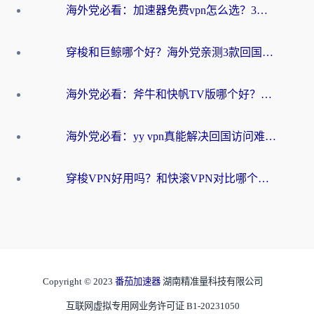
海外党必看：加速器免费vpn怎么选？3步教你无缝访问国内资源
穿梭和巨鲸哪个好？海外党亲测3款回国加速器，教你避开90%的坑
海外党必看：斧牛和快帆TV版哪个好？3分钟选对回国加速器，无缝刷B站、追热剧
海外党必看：yy vpn真能解决回国访问难题？附云极initap测评+免费方案对比
穿梭VPN好用吗？和快滚VPN对比哪个回国效果更好？海外党选回国加速器必看指南
Copyright © 2023
番茄加速器
湖南精准量科技有限公司
互联网虚拟专用网业务许可证 B1-20231050