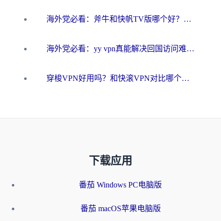
海外党必看：斧牛和快帆TV版哪个好？3分钟选对回国加速器，无缝刷B站、追热剧
海外党必看：yy vpn真能解决回国访问难题？附云极initap测评+免费方案对比
穿梭VPN好用吗？和快滚VPN对比哪个回国效果更好？海外党选回国加速器必看指南
下载应用
番茄 Windows PC电脑版
番茄 macOS苹果电脑版