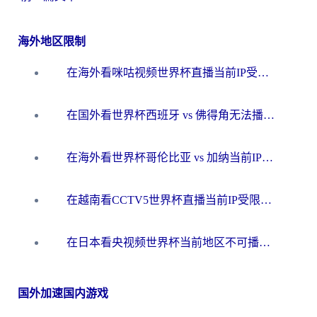
海外地区限制
在海外看咪咕视频世界杯直播当前IP受限制？这篇指南帮你搞定所有体育赛事观看难题
在国外看世界杯西班牙 vs 佛得角无法播放？这篇指南帮你解锁所有中文体育直播
在海外看世界杯哥伦比亚 vs 加纳当前IP受限制？这篇指南帮你流畅看中文解说赛事
在越南看CCTV5世界杯直播当前IP受限制？海外党体育观赛终极指南来了
在日本看央视频世界杯当前地区不可播放？海外党体育观赛终极指南
国外加速国内游戏