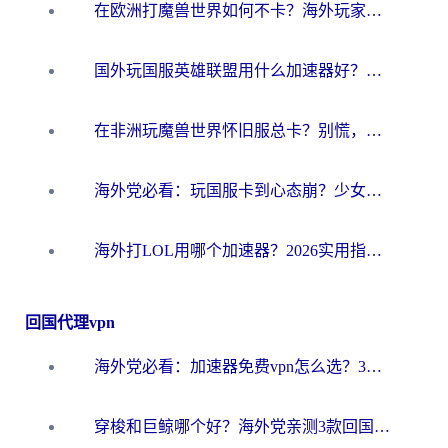
在欧洲打魔兽世界如何不卡？海外玩家的国服游戏加速终极攻略
国外玩国服英雄联盟用什么加速器好？海外党亲测有效的国服游戏加速指南
在非洲玩魔兽世界怀旧服总卡？别慌，这份指南帮你丝滑开荒
海外党必看：玩国服卡到心态崩？少女前线云图计划加速器免费推荐+碧蓝航线足球世界流畅攻略
海外打LOL用哪个加速器？2026实用指南：从延迟到设备适配，一篇解决你的国服游戏痛点
回国代理vpn
海外党必看：加速器免费vpn怎么选？3步教你无缝访问国内资源
穿梭和巨鲸哪个好？海外党亲测3款回国加速器，教你避开90%的坑