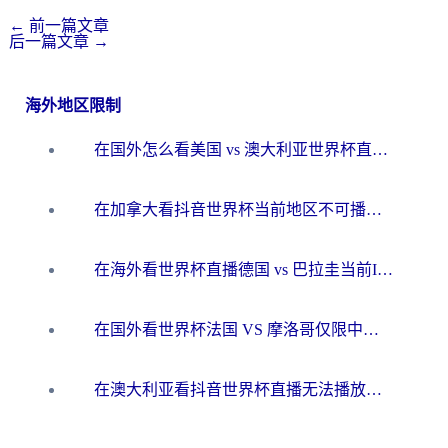
←
前一篇文章
后一篇文章
→
海外地区限制
在国外怎么看美国 vs 澳大利亚世界杯直播？海外党必藏的中文解说观赛指南
在加拿大看抖音世界杯当前地区不可播放？海外党体育观赛终极指南
在海外看世界杯直播德国 vs 巴拉圭当前IP受限制？这篇指南帮你轻松解决地区限制
在国外看世界杯法国 VS 摩洛哥仅限中国大陆？别让地域限制拦下你的欢呼
在澳大利亚看抖音世界杯直播无法播放？海外党体育观赛终极指南来了！