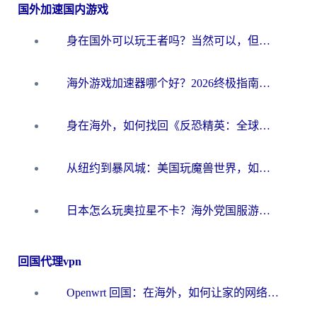
国外加速国内游戏
身在国外可以玩王者吗？当然可以，但你需要这份“加速”指南
海外游戏加速器哪个好？2026终极指南帮你畅玩国服+解决卡顿难题
身在海外，如何找回《反恐精英：全球攻势》国服的丝滑手感？一份给你的终极指南
从纽约到暴风城：美国玩魔兽世界，如何找到你的最佳网络航线
日本怎么玩奥拉星不卡？海外党国服游戏加速器选择全攻略
回国代理vpn
Openwrt 回国：在海外，如何让家的网络触手可及