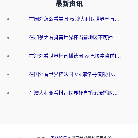
最新资讯
在国外怎么看美国 vs 澳大利亚世界杯直播？海外党必藏的中文解说观赛指南
在加拿大看抖音世界杯当前地区不可播放？海外党体育观赛终极指南
在海外看世界杯直播德国 vs 巴拉圭当前IP受限制？这篇指南帮你轻松解决地区限制
在国外看世界杯法国 VS 摩洛哥仅限中国大陆？别让地域限制拦下你的欢呼
在澳大利亚看抖音世界杯直播无法播放？海外党体育观赛终极指南来了！