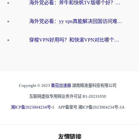
海外党必看：斧牛和快帆TV版哪个好？3分钟选对回国加速器，无缝刷B站、追热剧
海外党必看：yy vpn真能解决回国访问难题？附云极initap测评+免费方案对比
穿梭VPN好用吗？和快滚VPN对比哪个回国效果更好？海外党选回国加速器必看指南
Copyright © 2023
番茄加速器
湖南精准量科技有限公司
互联网虚拟专用网业务许可证 B1-20231050
湘ICP备2023004234号-1
APP备案号 湘ICP备2023004234号-3A
友情链接