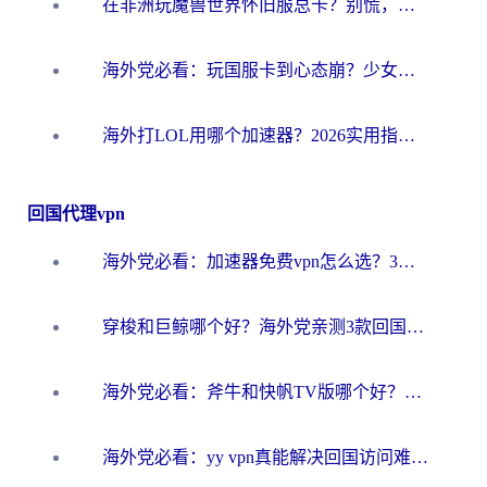
在非洲玩魔兽世界怀旧服总卡？别慌，这份指南帮你丝滑开荒
海外党必看：玩国服卡到心态崩？少女前线云图计划加速器免费推荐+碧蓝航线足球世界流畅攻略
海外打LOL用哪个加速器？2026实用指南：从延迟到设备适配，一篇解决你的国服游戏痛点
回国代理vpn
海外党必看：加速器免费vpn怎么选？3步教你无缝访问国内资源
穿梭和巨鲸哪个好？海外党亲测3款回国加速器，教你避开90%的坑
海外党必看：斧牛和快帆TV版哪个好？3分钟选对回国加速器，无缝刷B站、追热剧
海外党必看：yy vpn真能解决回国访问难题？附云极initap测评+免费方案对比