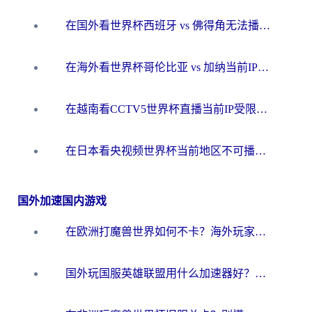
在国外看世界杯西班牙 vs 佛得角无法播放？这篇指南帮你解锁所有中文体育直播
在海外看世界杯哥伦比亚 vs 加纳当前IP受限制？这篇指南帮你流畅看中文解说赛事
在越南看CCTV5世界杯直播当前IP受限制？海外党体育观赛终极指南来了
在日本看央视频世界杯当前地区不可播放？海外党体育观赛终极指南
国外加速国内游戏
在欧洲打魔兽世界如何不卡？海外玩家的国服游戏加速终极攻略
国外玩国服英雄联盟用什么加速器好？海外党亲测有效的国服游戏加速指南