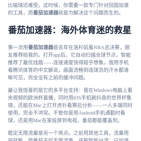
比输球还难受。这时候，你需要一款专门针对回国加速
的工具，而
番茄加速器
就是为解决这个问题而生的。
番茄加速器：海外体育迷的救星
第一次用
番茄加速器
是去年在洛杉矶看NBA总决赛，朋
友推荐给我的。打开app后，它自动扫描全球节点，智能
推荐了最优线路——连接速度快得超乎想象。我用手机
看腾讯体育的中文解说，画面流畅到连球员的汗水都清
晰可见，完全没有之前的缓冲问题。
最让我惊喜的是它的多平台支持：我在Windows电脑上看
央视频的欧洲杯直播，同时用iOS手机刷抖音的世界杯集
锦，还能在Mac上打开虎扑看赛后分析——一人多端同时
使用，完全不冲突。不管你是用Android手机通勤时看
球，还是用Mac在家投屏到电视，番茄都能覆盖到。
稳定无限流量是另一个亮点。之前用其他工具，流量用
完就断，而番茄不仅无限流量，还能智能分流：只加速