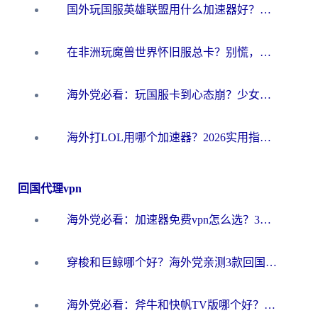
国外玩国服英雄联盟用什么加速器好？海外党亲测有效的国服游戏加速指南
在非洲玩魔兽世界怀旧服总卡？别慌，这份指南帮你丝滑开荒
海外党必看：玩国服卡到心态崩？少女前线云图计划加速器免费推荐+碧蓝航线足球世界流畅攻略
海外打LOL用哪个加速器？2026实用指南：从延迟到设备适配，一篇解决你的国服游戏痛点
回国代理vpn
海外党必看：加速器免费vpn怎么选？3步教你无缝访问国内资源
穿梭和巨鲸哪个好？海外党亲测3款回国加速器，教你避开90%的坑
海外党必看：斧牛和快帆TV版哪个好？3分钟选对回国加速器，无缝刷B站、追热剧