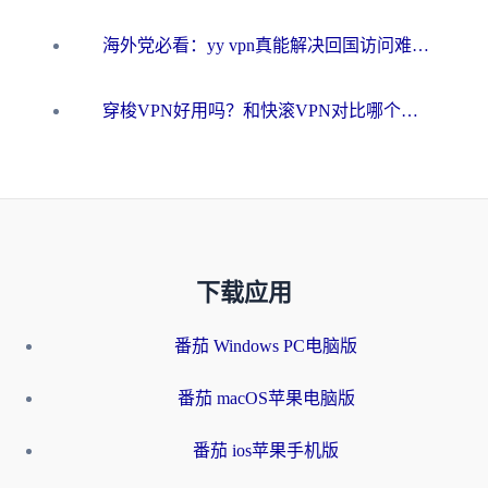
海外党必看：yy vpn真能解决回国访问难题？附云极initap测评+免费方案对比
穿梭VPN好用吗？和快滚VPN对比哪个回国效果更好？海外党选回国加速器必看指南
下载应用
番茄 Windows PC电脑版
番茄 macOS苹果电脑版
番茄 ios苹果手机版