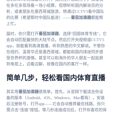
在多伦多现场看一场小组赛，但想听听国内解说员的分
析，或者朋友在墨西哥城旅游，想通过CCTV5看中国队
的比赛（希望那时中国队能进）——
番茄加速器
都能帮
上忙。
届时，你只需打开
番茄加速器
，选择“回国体育专线”，它
会自动匹配最快的大陆节点。然后打开央视频或CCTV5
app，就能看到高清直播，听到熟悉的中文解说。不管你
在纽约、温哥华还是墨西哥城，都能和国内球迷同步感
受世界杯的激情。甚至可以和海外的华人朋友一起投屏
到电视上，边看边聊，就像在国内的客厅一样。
简单几步，轻松看国内体育直播
其实用
番茄加速器
很简单。首先，从官网下载适合你设
备的版本（Android、iOS、Windows、Mac都有）。安装
后注册账号，打开app——它会自动推荐最优线路，你只
需点击“连接”按钮。等几秒连接成功后，打开你喜欢的体