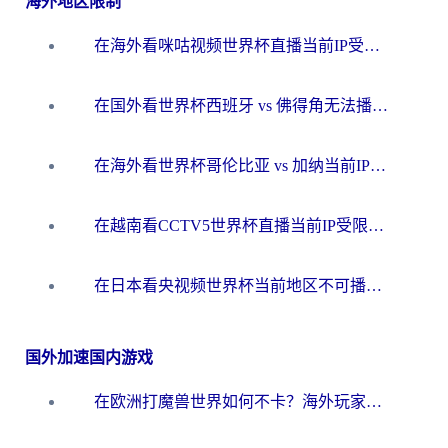
海外地区限制
在海外看咪咕视频世界杯直播当前IP受限制？这篇指南帮你搞定所有体育赛事观看难题
在国外看世界杯西班牙 vs 佛得角无法播放？这篇指南帮你解锁所有中文体育直播
在海外看世界杯哥伦比亚 vs 加纳当前IP受限制？这篇指南帮你流畅看中文解说赛事
在越南看CCTV5世界杯直播当前IP受限制？海外党体育观赛终极指南来了
在日本看央视频世界杯当前地区不可播放？海外党体育观赛终极指南
国外加速国内游戏
在欧洲打魔兽世界如何不卡？海外玩家的国服游戏加速终极攻略