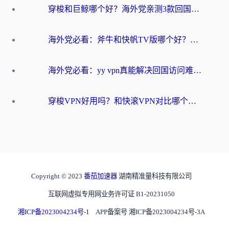
穿梭和巨鲸哪个好？海外党亲测3款回国加速器，教你避开90%的坑
海外党必看：斧牛和快帆TV版哪个好？3分钟选对回国加速器，无缝刷B站、追热剧
海外党必看：yy vpn真能解决回国访问难题？附云极initap测评+免费方案对比
穿梭VPN好用吗？和快滚VPN对比哪个回国效果更好？海外党选回国加速器必看指南
Copyright © 2023
番茄加速器
湖南精准量科技有限公司
互联网虚拟专用网业务许可证 B1-20231050
湘ICP备2023004234号-1
APP备案号 湘ICP备2023004234号-3A