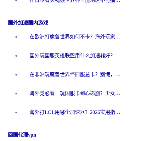
在日本看央视频世界杯当前地区不可播放？海外党体育观赛终极指南
国外加速国内游戏
在欧洲打魔兽世界如何不卡？海外玩家的国服游戏加速终极攻略
国外玩国服英雄联盟用什么加速器好？海外党亲测有效的国服游戏加速指南
在非洲玩魔兽世界怀旧服总卡？别慌，这份指南帮你丝滑开荒
海外党必看：玩国服卡到心态崩？少女前线云图计划加速器免费推荐+碧蓝航线足球世界流畅攻略
海外打LOL用哪个加速器？2026实用指南：从延迟到设备适配，一篇解决你的国服游戏痛点
回国代理vpn