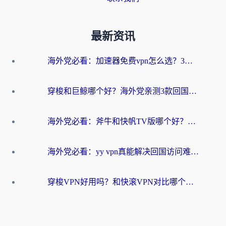
最新资讯
海外党必看：加速器免费vpn怎么选？3步教你无缝访问国内资源
穿梭和巨鲸哪个好？海外党亲测3款回国加速器，教你避开90%的坑
海外党必看：斧牛和快帆TV版哪个好？3分钟选对回国加速器，无缝刷B站、追热剧
海外党必看：yy vpn真能解决回国访问难题？附云极initap测评+免费方案对比
穿梭VPN好用吗？和快滚VPN对比哪个回国效果更好？海外党选回国加速器必看指南