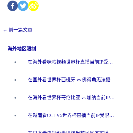
←
前一篇文章
海外地区限制
在海外看咪咕视频世界杯直播当前IP受限制？这篇指南帮你搞定所有体育赛事观看难题
在国外看世界杯西班牙 vs 佛得角无法播放？这篇指南帮你解锁所有中文体育直播
在海外看世界杯哥伦比亚 vs 加纳当前IP受限制？这篇指南帮你流畅看中文解说赛事
在越南看CCTV5世界杯直播当前IP受限制？海外党体育观赛终极指南来了