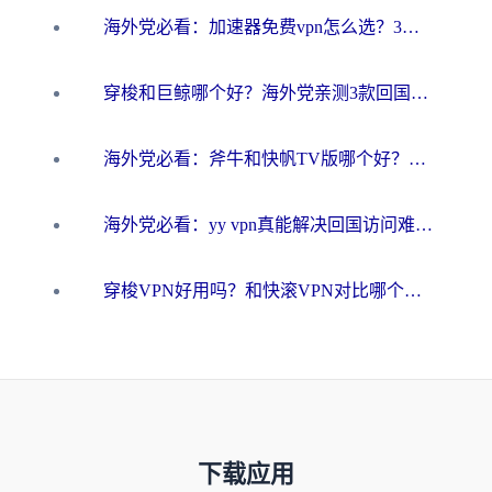
海外党必看：加速器免费vpn怎么选？3步教你无缝访问国内资源
穿梭和巨鲸哪个好？海外党亲测3款回国加速器，教你避开90%的坑
海外党必看：斧牛和快帆TV版哪个好？3分钟选对回国加速器，无缝刷B站、追热剧
海外党必看：yy vpn真能解决回国访问难题？附云极initap测评+免费方案对比
穿梭VPN好用吗？和快滚VPN对比哪个回国效果更好？海外党选回国加速器必看指南
下载应用