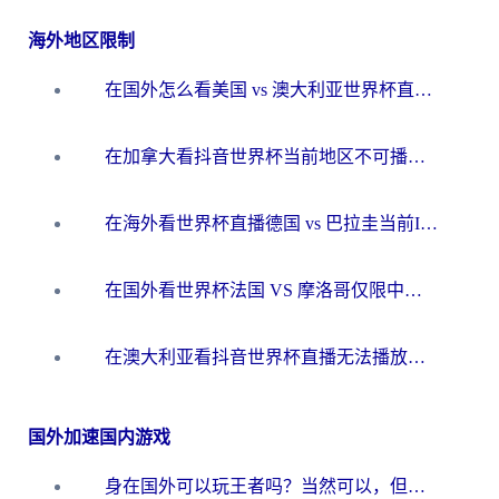
海外地区限制
在国外怎么看美国 vs 澳大利亚世界杯直播？海外党必藏的中文解说观赛指南
在加拿大看抖音世界杯当前地区不可播放？海外党体育观赛终极指南
在海外看世界杯直播德国 vs 巴拉圭当前IP受限制？这篇指南帮你轻松解决地区限制
在国外看世界杯法国 VS 摩洛哥仅限中国大陆？别让地域限制拦下你的欢呼
在澳大利亚看抖音世界杯直播无法播放？海外党体育观赛终极指南来了！
国外加速国内游戏
身在国外可以玩王者吗？当然可以，但你需要这份“加速”指南