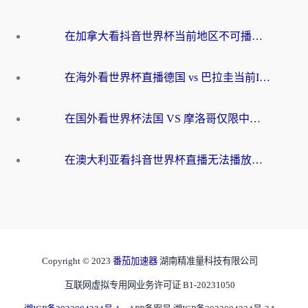
在加拿大看抖音世界杯当前地区不可播放？海外党体育观赛终极指南
在海外看世界杯直播德国 vs 巴拉圭当前IP受限制？这篇指南帮你轻松解决地区限制
在国外看世界杯法国 VS 摩洛哥仅限中国大陆？别让地域限制拦下你的欢呼
在澳大利亚看抖音世界杯直播无法播放？海外党体育观赛终极指南来了！
Copyright © 2023
番茄加速器
湖南精准量科技有限公司
互联网虚拟专用网业务许可证 B1-20231050