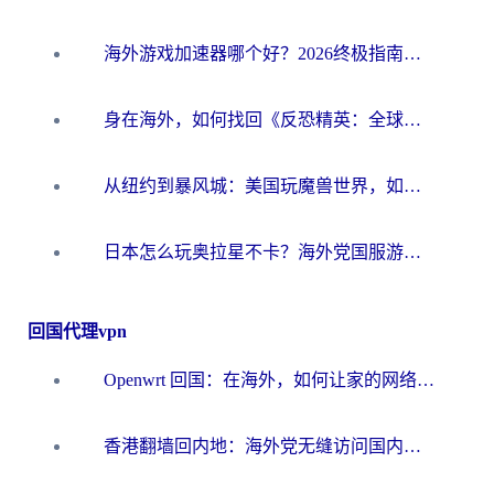
海外游戏加速器哪个好？2026终极指南帮你畅玩国服+解决卡顿难题
身在海外，如何找回《反恐精英：全球攻势》国服的丝滑手感？一份给你的终极指南
从纽约到暴风城：美国玩魔兽世界，如何找到你的最佳网络航线
日本怎么玩奥拉星不卡？海外党国服游戏加速器选择全攻略
回国代理vpn
Openwrt 回国：在海外，如何让家的网络触手可及
香港翻墙回内地：海外党无缝访问国内资源的加速器选择全攻略