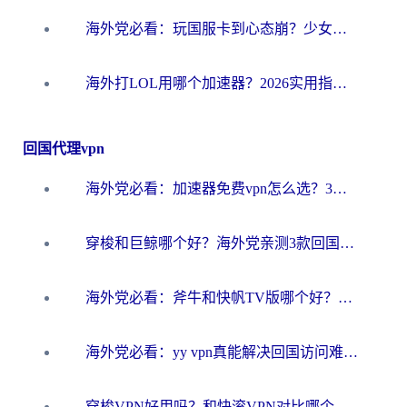
海外党必看：玩国服卡到心态崩？少女前线云图计划加速器免费推荐+碧蓝航线足球世界流畅攻略
海外打LOL用哪个加速器？2026实用指南：从延迟到设备适配，一篇解决你的国服游戏痛点
回国代理vpn
海外党必看：加速器免费vpn怎么选？3步教你无缝访问国内资源
穿梭和巨鲸哪个好？海外党亲测3款回国加速器，教你避开90%的坑
海外党必看：斧牛和快帆TV版哪个好？3分钟选对回国加速器，无缝刷B站、追热剧
海外党必看：yy vpn真能解决回国访问难题？附云极initap测评+免费方案对比
穿梭VPN好用吗？和快滚VPN对比哪个回国效果更好？海外党选回国加速器必看指南