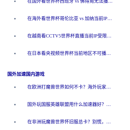
在国外看世界杯西班牙 vs 佛得角无法播放？这篇指南帮你解锁所有中文体育直播
在海外看世界杯哥伦比亚 vs 加纳当前IP受限制？这篇指南帮你流畅看中文解说赛事
在越南看CCTV5世界杯直播当前IP受限制？海外党体育观赛终极指南来了
在日本看央视频世界杯当前地区不可播放？海外党体育观赛终极指南
国外加速国内游戏
在欧洲打魔兽世界如何不卡？海外玩家的国服游戏加速终极攻略
国外玩国服英雄联盟用什么加速器好？海外党亲测有效的国服游戏加速指南
在非洲玩魔兽世界怀旧服总卡？别慌，这份指南帮你丝滑开荒