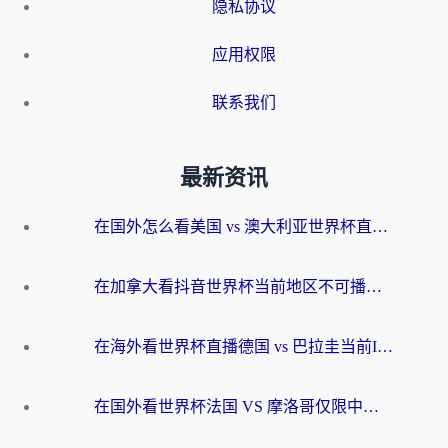
隐私协议
应用权限
联系我们
最新资讯
在国外怎么看美国 vs 澳大利亚世界杯直播？海外党必藏的中文解说观赛指南
在加拿大看抖音世界杯当前地区不可播放？海外党体育观赛终极指南
在海外看世界杯直播德国 vs 巴拉圭当前IP受限制？这篇指南帮你轻松解决地区限制
在国外看世界杯法国 VS 摩洛哥仅限中国大陆？别让地域限制拦下你的欢呼