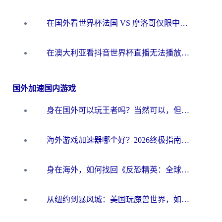
在国外看世界杯法国 VS 摩洛哥仅限中国大陆？别让地域限制拦下你的欢呼
在澳大利亚看抖音世界杯直播无法播放？海外党体育观赛终极指南来了！
国外加速国内游戏
身在国外可以玩王者吗？当然可以，但你需要这份“加速”指南
海外游戏加速器哪个好？2026终极指南帮你畅玩国服+解决卡顿难题
身在海外，如何找回《反恐精英：全球攻势》国服的丝滑手感？一份给你的终极指南
从纽约到暴风城：美国玩魔兽世界，如何找到你的最佳网络航线