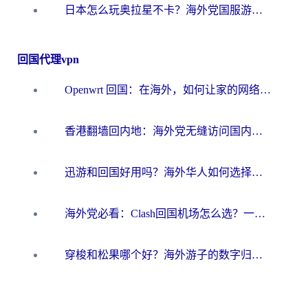
日本怎么玩奥拉星不卡？海外党国服游戏加速器选择全攻略
回国代理vpn
Openwrt 回国：在海外，如何让家的网络触手可及
香港翻墙回内地：海外党无缝访问国内资源的加速器选择全攻略
迅游和回国好用吗？海外华人如何选择靠谱的回国加速器
海外党必看：Clash回国机场怎么选？一篇搞定无缝访问国内资源的全攻略
穿梭和松果哪个好？海外游子的数字归乡路，到底该怎么选