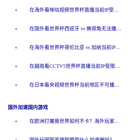
在海外看咪咕视频世界杯直播当前IP受限制？这篇指南帮你搞定所有体育赛事观看难题
在国外看世界杯西班牙 vs 佛得角无法播放？这篇指南帮你解锁所有中文体育直播
在海外看世界杯哥伦比亚 vs 加纳当前IP受限制？这篇指南帮你流畅看中文解说赛事
在越南看CCTV5世界杯直播当前IP受限制？海外党体育观赛终极指南来了
在日本看央视频世界杯当前地区不可播放？海外党体育观赛终极指南
国外加速国内游戏
在欧洲打魔兽世界如何不卡？海外玩家的国服游戏加速终极攻略
国外玩国服英雄联盟用什么加速器好？海外党亲测有效的国服游戏加速指南