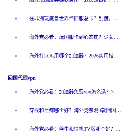
在非洲玩魔兽世界怀旧服总卡？别慌，这份指南帮你丝滑开荒
海外党必看：玩国服卡到心态崩？少女前线云图计划加速器免费推荐+碧蓝航线足球世界流畅攻略
海外打LOL用哪个加速器？2026实用指南：从延迟到设备适配，一篇解决你的国服游戏痛点
回国代理vpn
海外党必看：加速器免费vpn怎么选？3步教你无缝访问国内资源
穿梭和巨鲸哪个好？海外党亲测3款回国加速器，教你避开90%的坑
海外党必看：斧牛和快帆TV版哪个好？3分钟选对回国加速器，无缝刷B站、追热剧