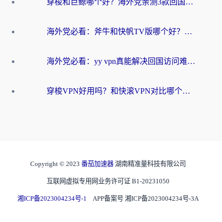
穿梭和巨鲸哪个好？海外党亲测3款回国加速器，教你避开90%的坑
海外党必看：斧牛和快帆TV版哪个好？3分钟选对回国加速器，无缝刷B站、追热剧
海外党必看：yy vpn真能解决回国访问难题？附云极initap测评+免费方案对比
穿梭VPN好用吗？和快滚VPN对比哪个回国效果更好？海外党选回国加速器必看指南
Copyright © 2023
番茄加速器
湖南精准量科技有限公司
互联网虚拟专用网业务许可证 B1-20231050
湘ICP备2023004234号-1
APP备案号 湘ICP备2023004234号-3A