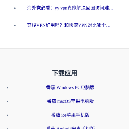
海外党必看：yy vpn真能解决回国访问难题？附云极initap测评+免费方案对比
穿梭VPN好用吗？和快滚VPN对比哪个回国效果更好？海外党选回国加速器必看指南
下载应用
番茄 Windows PC电脑版
番茄 macOS苹果电脑版
番茄 ios苹果手机版
番茄 Android安卓手机版