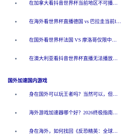
在加拿大看抖音世界杯当前地区不可播放？海外党体育观赛终极指南
在海外看世界杯直播德国 vs 巴拉圭当前IP受限制？这篇指南帮你轻松解决地区限制
在国外看世界杯法国 VS 摩洛哥仅限中国大陆？别让地域限制拦下你的欢呼
在澳大利亚看抖音世界杯直播无法播放？海外党体育观赛终极指南来了！
国外加速国内游戏
身在国外可以玩王者吗？当然可以，但你需要这份“加速”指南
海外游戏加速器哪个好？2026终极指南帮你畅玩国服+解决卡顿难题
身在海外，如何找回《反恐精英：全球攻势》国服的丝滑手感？一份给你的终极指南