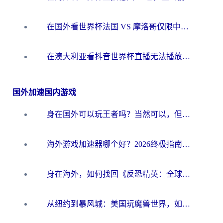
在国外看世界杯法国 VS 摩洛哥仅限中国大陆？别让地域限制拦下你的欢呼
在澳大利亚看抖音世界杯直播无法播放？海外党体育观赛终极指南来了！
国外加速国内游戏
身在国外可以玩王者吗？当然可以，但你需要这份“加速”指南
海外游戏加速器哪个好？2026终极指南帮你畅玩国服+解决卡顿难题
身在海外，如何找回《反恐精英：全球攻势》国服的丝滑手感？一份给你的终极指南
从纽约到暴风城：美国玩魔兽世界，如何找到你的最佳网络航线