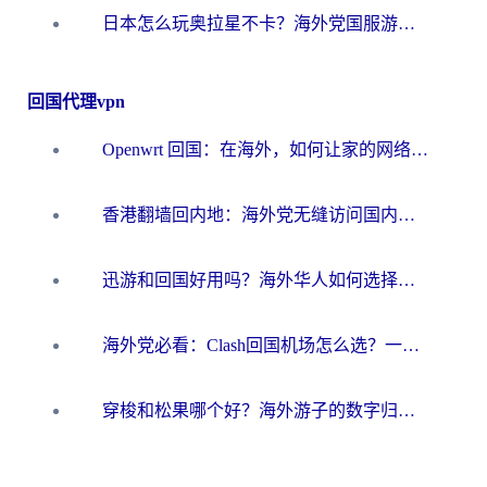
日本怎么玩奥拉星不卡？海外党国服游戏加速器选择全攻略
回国代理vpn
Openwrt 回国：在海外，如何让家的网络触手可及
香港翻墙回内地：海外党无缝访问国内资源的加速器选择全攻略
迅游和回国好用吗？海外华人如何选择靠谱的回国加速器
海外党必看：Clash回国机场怎么选？一篇搞定无缝访问国内资源的全攻略
穿梭和松果哪个好？海外游子的数字归乡路，到底该怎么选