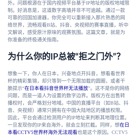
外。问题根源在于国内视频平台基于IP地址的版权地域限
制。好消息是，这道数字高墙并非不可逾越。通过一款
可靠的回国加速器，你完全可以重新接入那片熟悉的网
络世界，流畅观看B站、抖音、央视频的赛事直播，听中
文解说，感受原汁原味的观赛氛围。这篇文章，就是为
你准备的终极通关指南。
为什么你的IP总被“拒之门外”？
想象一下，你人在日本，兴奋地点开抖音，想看看世界
杯的精彩集锦，却只等到一个无限加载的圆圈，或者干
脆提示“
在日本看抖音世界杯无法播放
”。这不是你的网络
问题，而是一道人为设置的数字边界。版权方在出售转
播权时，会严格划分地域。中国的直播平台（如B站、抖
音、央视频）通常只拥有在中国大陆地区的播放权限。
因此，平台会通过检测用户的IP地址来判断其地理位置。
一旦发现你的IP来自海外，就会立刻拦截。同样，想
在日
本看CCTV5世界杯海外无法观看
也是这个原因。CCTV5