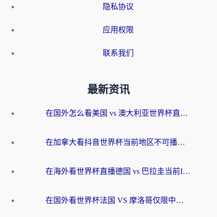
隐私协议
应用权限
联系我们
最新资讯
在国外怎么看美国 vs 澳大利亚世界杯直播？海外党必藏的中文解说观赛指南
在加拿大看抖音世界杯当前地区不可播放？海外党体育观赛终极指南
在海外看世界杯直播德国 vs 巴拉圭当前IP受限制？这篇指南帮你轻松解决地区限制
在国外看世界杯法国 VS 摩洛哥仅限中国大陆？别让地域限制拦下你的欢呼