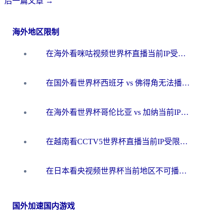
后一篇文章
→
海外地区限制
在海外看咪咕视频世界杯直播当前IP受限制？这篇指南帮你搞定所有体育赛事观看难题
在国外看世界杯西班牙 vs 佛得角无法播放？这篇指南帮你解锁所有中文体育直播
在海外看世界杯哥伦比亚 vs 加纳当前IP受限制？这篇指南帮你流畅看中文解说赛事
在越南看CCTV5世界杯直播当前IP受限制？海外党体育观赛终极指南来了
在日本看央视频世界杯当前地区不可播放？海外党体育观赛终极指南
国外加速国内游戏