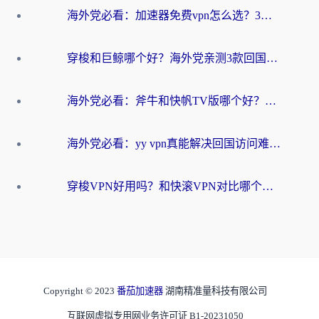
海外党必看：加速器免费vpn怎么选？3步教你无缝访问国内资源
穿梭和巨鲸哪个好？海外党亲测3款回国加速器，教你避开90%的坑
海外党必看：斧牛和快帆TV版哪个好？3分钟选对回国加速器，无缝刷B站、追热剧
海外党必看：yy vpn真能解决回国访问难题？附云极initap测评+免费方案对比
穿梭VPN好用吗？和快滚VPN对比哪个回国效果更好？海外党选回国加速器必看指南
Copyright © 2023
番茄加速器
湖南精准量科技有限公司
互联网虚拟专用网业务许可证 B1-20231050