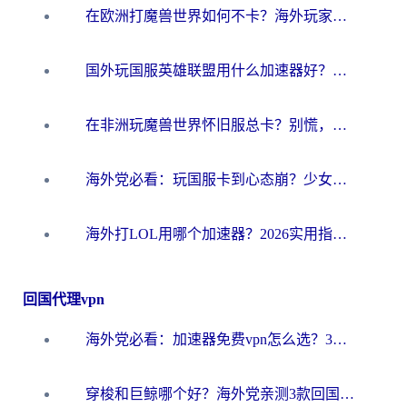
在欧洲打魔兽世界如何不卡？海外玩家的国服游戏加速终极攻略
国外玩国服英雄联盟用什么加速器好？海外党亲测有效的国服游戏加速指南
在非洲玩魔兽世界怀旧服总卡？别慌，这份指南帮你丝滑开荒
海外党必看：玩国服卡到心态崩？少女前线云图计划加速器免费推荐+碧蓝航线足球世界流畅攻略
海外打LOL用哪个加速器？2026实用指南：从延迟到设备适配，一篇解决你的国服游戏痛点
回国代理vpn
海外党必看：加速器免费vpn怎么选？3步教你无缝访问国内资源
穿梭和巨鲸哪个好？海外党亲测3款回国加速器，教你避开90%的坑