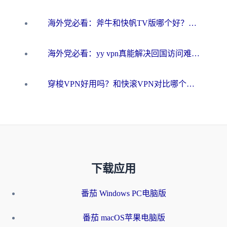
海外党必看：斧牛和快帆TV版哪个好？3分钟选对回国加速器，无缝刷B站、追热剧
海外党必看：yy vpn真能解决回国访问难题？附云极initap测评+免费方案对比
穿梭VPN好用吗？和快滚VPN对比哪个回国效果更好？海外党选回国加速器必看指南
下载应用
番茄 Windows PC电脑版
番茄 macOS苹果电脑版