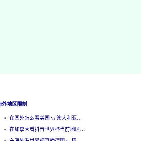
海外地区限制
在国外怎么看美国 vs 澳大利亚世界杯直播？海外党必藏的中文解说观赛指南
在加拿大看抖音世界杯当前地区不可播放？海外党体育观赛终极指南
在海外看世界杯直播德国 vs 巴拉圭当前IP受限制？这篇指南帮你轻松解决地区限制