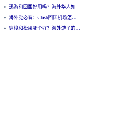
迅游和回国好用吗？海外华人如何选择靠谱的回国加速器
海外党必看：Clash回国机场怎么选？一篇搞定无缝访问国内资源的全攻略
穿梭和松果哪个好？海外游子的数字归乡路，到底该怎么选