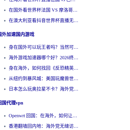
在国外看世界杯法国 VS 摩洛哥仅限中国大陆？别让地域限制拦下你的欢呼
在澳大利亚看抖音世界杯直播无法播放？海外党体育观赛终极指南来了！
国外加速国内游戏
身在国外可以玩王者吗？当然可以，但你需要这份“加速”指南
海外游戏加速器哪个好？2026终极指南帮你畅玩国服+解决卡顿难题
身在海外，如何找回《反恐精英：全球攻势》国服的丝滑手感？一份给你的终极指南
从纽约到暴风城：美国玩魔兽世界，如何找到你的最佳网络航线
日本怎么玩奥拉星不卡？海外党国服游戏加速器选择全攻略
回国代理vpn
Openwrt 回国：在海外，如何让家的网络触手可及
香港翻墙回内地：海外党无缝访问国内资源的加速器选择全攻略