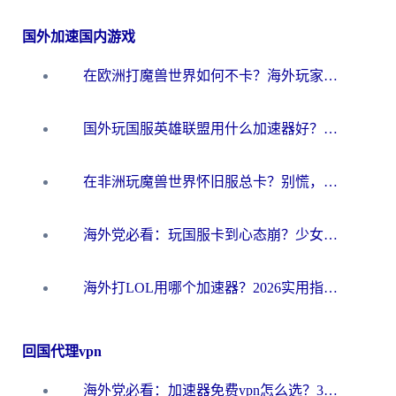
国外加速国内游戏
在欧洲打魔兽世界如何不卡？海外玩家的国服游戏加速终极攻略
国外玩国服英雄联盟用什么加速器好？海外党亲测有效的国服游戏加速指南
在非洲玩魔兽世界怀旧服总卡？别慌，这份指南帮你丝滑开荒
海外党必看：玩国服卡到心态崩？少女前线云图计划加速器免费推荐+碧蓝航线足球世界流畅攻略
海外打LOL用哪个加速器？2026实用指南：从延迟到设备适配，一篇解决你的国服游戏痛点
回国代理vpn
海外党必看：加速器免费vpn怎么选？3步教你无缝访问国内资源