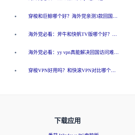
穿梭和巨鲸哪个好？海外党亲测3款回国加速器，教你避开90%的坑
海外党必看：斧牛和快帆TV版哪个好？3分钟选对回国加速器，无缝刷B站、追热剧
海外党必看：yy vpn真能解决回国访问难题？附云极initap测评+免费方案对比
穿梭VPN好用吗？和快滚VPN对比哪个回国效果更好？海外党选回国加速器必看指南
下载应用