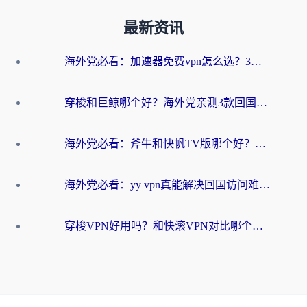
最新资讯
海外党必看：加速器免费vpn怎么选？3步教你无缝访问国内资源
穿梭和巨鲸哪个好？海外党亲测3款回国加速器，教你避开90%的坑
海外党必看：斧牛和快帆TV版哪个好？3分钟选对回国加速器，无缝刷B站、追热剧
海外党必看：yy vpn真能解决回国访问难题？附云极initap测评+免费方案对比
穿梭VPN好用吗？和快滚VPN对比哪个回国效果更好？海外党选回国加速器必看指南