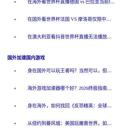
在海外看世界杯直播德国 vs 巴拉圭当前IP受限制？这篇指南帮你轻松解决地区限制
在国外看世界杯法国 VS 摩洛哥仅限中国大陆？别让地域限制拦下你的欢呼
在澳大利亚看抖音世界杯直播无法播放？海外党体育观赛终极指南来了！
国外加速国内游戏
身在国外可以玩王者吗？当然可以，但你需要这份“加速”指南
海外游戏加速器哪个好？2026终极指南帮你畅玩国服+解决卡顿难题
身在海外，如何找回《反恐精英：全球攻势》国服的丝滑手感？一份给你的终极指南
从纽约到暴风城：美国玩魔兽世界，如何找到你的最佳网络航线