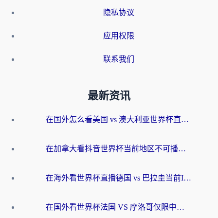
隐私协议
应用权限
联系我们
最新资讯
在国外怎么看美国 vs 澳大利亚世界杯直播？海外党必藏的中文解说观赛指南
在加拿大看抖音世界杯当前地区不可播放？海外党体育观赛终极指南
在海外看世界杯直播德国 vs 巴拉圭当前IP受限制？这篇指南帮你轻松解决地区限制
在国外看世界杯法国 VS 摩洛哥仅限中国大陆？别让地域限制拦下你的欢呼