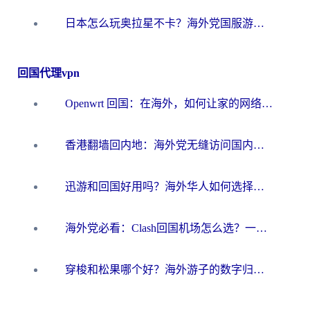
日本怎么玩奥拉星不卡？海外党国服游戏加速器选择全攻略
回国代理vpn
Openwrt 回国：在海外，如何让家的网络触手可及
香港翻墙回内地：海外党无缝访问国内资源的加速器选择全攻略
迅游和回国好用吗？海外华人如何选择靠谱的回国加速器
海外党必看：Clash回国机场怎么选？一篇搞定无缝访问国内资源的全攻略
穿梭和松果哪个好？海外游子的数字归乡路，到底该怎么选