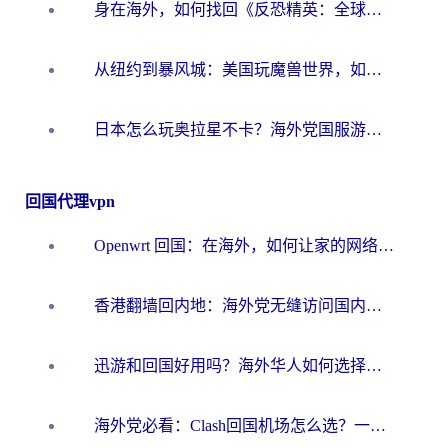
身在海外，如何找回《反恐精英：全球攻势》国服的丝滑手感？一份给你的终极指南
从纽约到暴风城：美国玩魔兽世界，如何找到你的最佳网络航线
日本怎么玩奥拉星不卡？海外党国服游戏加速器选择全攻略
回国代理vpn
Openwrt 回国：在海外，如何让家的网络触手可及
香港翻墙回内地：海外党无缝访问国内资源的加速器选择全攻略
迅游和回国好用吗？海外华人如何选择靠谱的回国加速器
海外党必看：Clash回国机场怎么选？一篇搞定无缝访问国内资源的全攻略