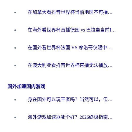
在加拿大看抖音世界杯当前地区不可播放？海外党体育观赛终极指南
在海外看世界杯直播德国 vs 巴拉圭当前IP受限制？这篇指南帮你轻松解决地区限制
在国外看世界杯法国 VS 摩洛哥仅限中国大陆？别让地域限制拦下你的欢呼
在澳大利亚看抖音世界杯直播无法播放？海外党体育观赛终极指南来了！
国外加速国内游戏
身在国外可以玩王者吗？当然可以，但你需要这份“加速”指南
海外游戏加速器哪个好？2026终极指南帮你畅玩国服+解决卡顿难题