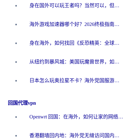
身在国外可以玩王者吗？当然可以，但你需要这份“加速”指南
海外游戏加速器哪个好？2026终极指南帮你畅玩国服+解决卡顿难题
身在海外，如何找回《反恐精英：全球攻势》国服的丝滑手感？一份给你的终极指南
从纽约到暴风城：美国玩魔兽世界，如何找到你的最佳网络航线
日本怎么玩奥拉星不卡？海外党国服游戏加速器选择全攻略
回国代理vpn
Openwrt 回国：在海外，如何让家的网络触手可及
香港翻墙回内地：海外党无缝访问国内资源的加速器选择全攻略