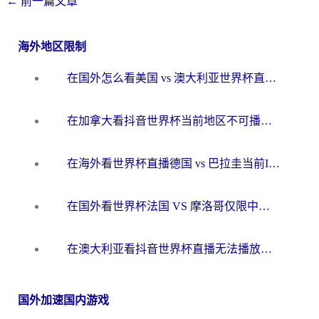
←
前一篇文章
海外地区限制
在国外怎么看美国 vs 澳大利亚世界杯直播？海外党必藏的中文解说观赛指南
在加拿大看抖音世界杯当前地区不可播放？海外党体育观赛终极指南
在海外看世界杯直播德国 vs 巴拉圭当前IP受限制？这篇指南帮你轻松解决地区限制
在国外看世界杯法国 VS 摩洛哥仅限中国大陆？别让地域限制拦下你的欢呼
在澳大利亚看抖音世界杯直播无法播放？海外党体育观赛终极指南来了！
国外加速国内游戏