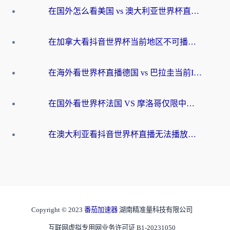
在国外怎么看美国 vs 澳大利亚世界杯直播？海外党必藏的中文解说观赛指南
在加拿大看抖音世界杯当前地区不可播放？海外党体育观赛终极指南
在海外看世界杯直播德国 vs 巴拉圭当前IP受限制？这篇指南帮你轻松解决地区限制
在国外看世界杯法国 VS 摩洛哥仅限中国大陆？别让地域限制拦下你的欢呼
在澳大利亚看抖音世界杯直播无法播放？海外党体育观赛终极指南来了！
Copyright © 2023
番茄加速器
湖南精准量科技有限公司
互联网虚拟专用网业务许可证 B1-20231050