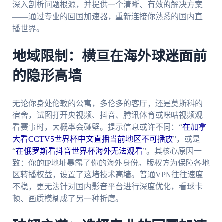
深入剖析问题根源，并提供一个清晰、有效的解决方案
——通过专业的回国加速器，重新连接你熟悉的国内直
播世界。
地域限制：横亘在海外球迷面前
的隐形高墙
无论你身处伦敦的公寓，多伦多的客厅，还是莫斯科的
宿舍，试图打开央视频、抖音、腾讯体育或咪咕视频观
看赛事时，大概率会碰壁。提示信息或许不同：“
在加拿
大看CCTV5世界杯中文直播当前地区不可播放
”，或是
“
在俄罗斯看抖音世界杯海外无法观看
”。其核心原因一
致：你的IP地址暴露了你的海外身份。版权方为保障各地
区转播权益，设置了这堵技术高墙。普通VPN往往速度
不稳，更无法针对国内影音平台进行深度优化，看球卡
顿、画质模糊成了另一种折磨。